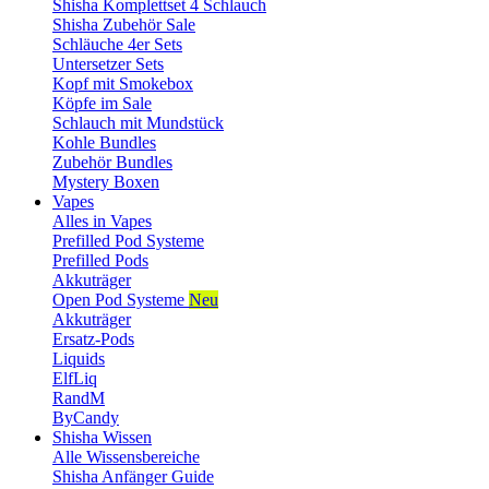
Shisha Komplettset 4 Schlauch
Shisha Zubehör Sale
Schläuche 4er Sets
Untersetzer Sets
Kopf mit Smokebox
Köpfe im Sale
Schlauch mit Mundstück
Kohle Bundles
Zubehör Bundles
Mystery Boxen
Vapes
Alles in Vapes
Prefilled Pod Systeme
Prefilled Pods
Akkuträger
Open Pod Systeme
Neu
Akkuträger
Ersatz-Pods
Liquids
ElfLiq
RandM
ByCandy
Shisha Wissen
Alle Wissensbereiche
Shisha Anfänger Guide