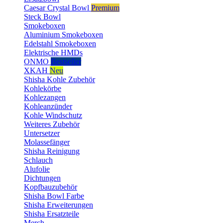
Caesar Crystal Bowl
Premium
Steck Bowl
Smokeboxen
Aluminium Smokeboxen
Edelstahl Smokeboxen
Elektrische HMDs
ONMO
Bestseller
XKAH
Neu
Shisha Kohle Zubehör
Kohlekörbe
Kohlezangen
Kohleanzünder
Kohle Windschutz
Weiteres Zubehör
Untersetzer
Molassefänger
Shisha Reinigung
Schlauch
Alufolie
Dichtungen
Kopfbauzubehör
Shisha Bowl Farbe
Shisha Erweiterungen
Shisha Ersatzteile
Merch