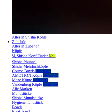
Alles in Shisha Kohle
Zubehör
Alles in Zubehör
Köpfe
🔍 Shisha Kopf Finder
Neu
Shisha Phunnel
Shisha Mehrlochköpfe
Cosmo Bowls
Bestseller
AMOTION Köpfe
Bestseller
Moze Köpfe
Bestseller
Vandenberg Köpfe
Bestseller
Alle Marken
Mundstücke
Shisha Mundstücke
Hygienemundstück
Bowls
Ersatzbowl