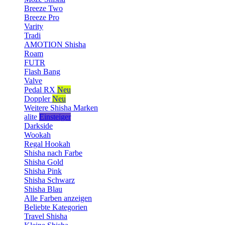
Breeze Two
Breeze Pro
Varity
Tradi
AMOTION Shisha
Roam
FUTR
Flash Bang
Valve
Pedal RX
Neu
Doppler
Neu
Weitere Shisha Marken
alite
Einsteiger
Darkside
Wookah
Regal Hookah
Shisha nach Farbe
Shisha Gold
Shisha Pink
Shisha Schwarz
Shisha Blau
Alle Farben anzeigen
Beliebte Kategorien
Travel Shisha