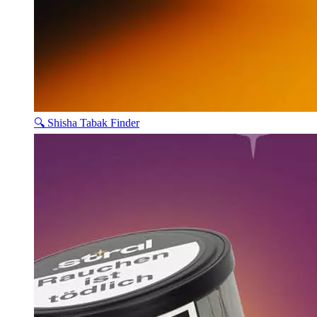
🔍 Shisha Tabak Finder