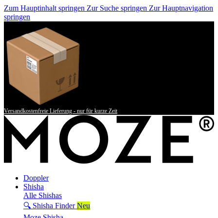
Zum Hauptinhalt springen
Zur Suche springen
Zur Hauptnavigation
springen
Versandkostenfreie Lieferung - nur für kurze Zeit
Doppler
Shisha
Alle Shishas
🔍 Shisha Finder
Neu
Moze Shisha