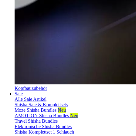
Kopfbauzubehör
Sale
Alle Sale Artikel
Shisha Sale & Komplettsets
Moze Shisha Bundles
Neu
AMOTION Shisha Bundles
Neu
Travel Shisha Bundles
Elektronische Shisha Bundles
Shisha Komplettset 1 Schlauch