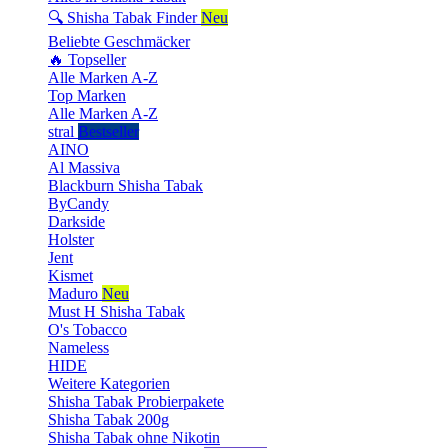
🔍 Shisha Tabak Finder
Neu
Beliebte Geschmäcker
🔥 Topseller
Alle Marken A-Z
Top Marken
Alle Marken A-Z
stral
Bestseller
AINO
Al Massiva
Blackburn Shisha Tabak
ByCandy
Darkside
Holster
Jent
Kismet
Maduro
Neu
Must H Shisha Tabak
O's Tobacco
Nameless
HIDE
Weitere Kategorien
Shisha Tabak Probierpakete
Shisha Tabak 200g
Shisha Tabak ohne Nikotin