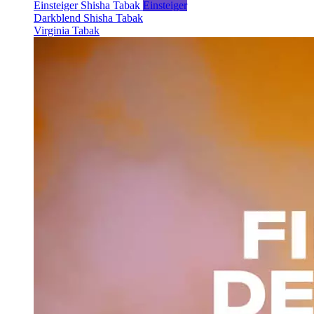
Einsteiger Shisha Tabak
Einsteiger
Darkblend Shisha Tabak
Virginia Tabak