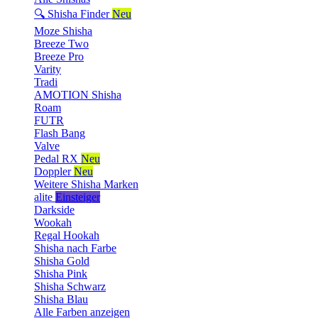
🔍 Shisha Finder
Neu
Moze Shisha
Breeze Two
Breeze Pro
Varity
Tradi
AMOTION Shisha
Roam
FUTR
Flash Bang
Valve
Pedal RX
Neu
Doppler
Neu
Weitere Shisha Marken
alite
Einsteiger
Darkside
Wookah
Regal Hookah
Shisha nach Farbe
Shisha Gold
Shisha Pink
Shisha Schwarz
Shisha Blau
Alle Farben anzeigen