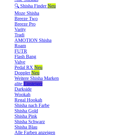
🔍 Shisha Finder
Neu
Moze Shisha
Breeze Two
Breeze Pro
Varity
Tradi
AMOTION Shisha
Roam
FUTR
Flash Bang
Valve
Pedal RX
Neu
Doppler
Neu
Weitere Shisha Marken
alite
Einsteiger
Darkside
Wookah
Regal Hookah
Shisha nach Farbe
Shisha Gold
Shisha Pink
Shisha Schwarz
Shisha Blau
Alle Farben anzeigen