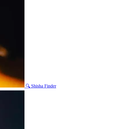
🔍 Shisha Finder