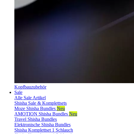
Kopfbauzubehör
Sale
Alle Sale Artikel
Shisha Sale & Komplettsets
Moze Shisha Bundles
Neu
AMOTION Shisha Bundles
Neu
Travel Shisha Bundles
Elektronische Shisha Bundles
Shisha Komplettset 1 Schlauch