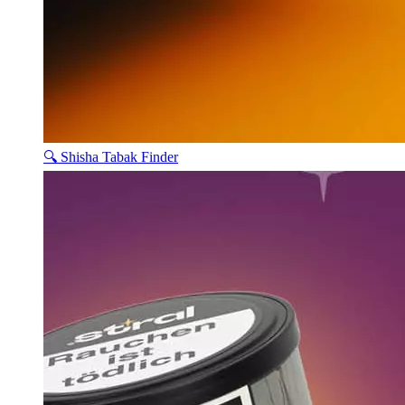
🔍 Shisha Tabak Finder