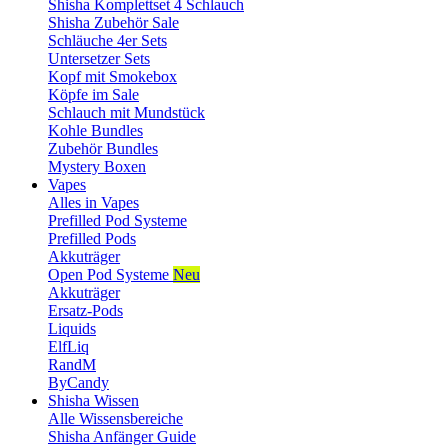
Shisha Komplettset 4 Schlauch
Shisha Zubehör Sale
Schläuche 4er Sets
Untersetzer Sets
Kopf mit Smokebox
Köpfe im Sale
Schlauch mit Mundstück
Kohle Bundles
Zubehör Bundles
Mystery Boxen
Vapes
Alles in Vapes
Prefilled Pod Systeme
Prefilled Pods
Akkuträger
Open Pod Systeme
Neu
Akkuträger
Ersatz-Pods
Liquids
ElfLiq
RandM
ByCandy
Shisha Wissen
Alle Wissensbereiche
Shisha Anfänger Guide