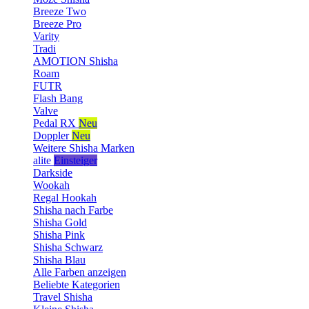
Breeze Two
Breeze Pro
Varity
Tradi
AMOTION Shisha
Roam
FUTR
Flash Bang
Valve
Pedal RX
Neu
Doppler
Neu
Weitere Shisha Marken
alite
Einsteiger
Darkside
Wookah
Regal Hookah
Shisha nach Farbe
Shisha Gold
Shisha Pink
Shisha Schwarz
Shisha Blau
Alle Farben anzeigen
Beliebte Kategorien
Travel Shisha