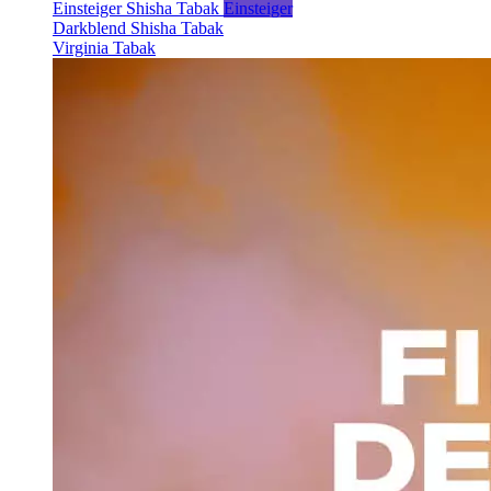
Einsteiger Shisha Tabak
Einsteiger
Darkblend Shisha Tabak
Virginia Tabak