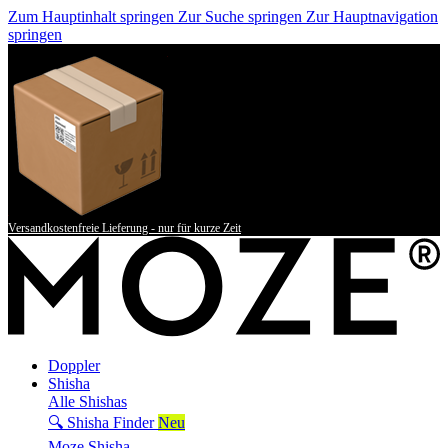
Zum Hauptinhalt springen
Zur Suche springen
Zur Hauptnavigation
springen
Versandkostenfreie Lieferung - nur für kurze Zeit
Doppler
Shisha
Alle Shishas
🔍 Shisha Finder
Neu
Moze Shisha