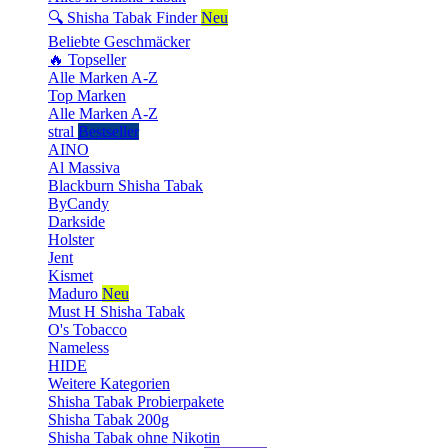
🔍 Shisha Tabak Finder
Neu
Beliebte Geschmäcker
🔥 Topseller
Alle Marken A-Z
Top Marken
Alle Marken A-Z
stral
Bestseller
AINO
Al Massiva
Blackburn Shisha Tabak
ByCandy
Darkside
Holster
Jent
Kismet
Maduro
Neu
Must H Shisha Tabak
O's Tobacco
Nameless
HIDE
Weitere Kategorien
Shisha Tabak Probierpakete
Shisha Tabak 200g
Shisha Tabak ohne Nikotin