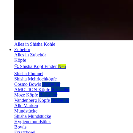
Alles in Shisha Kohle
Zubehör
Alles in Zubehör
Köpfe
🔍 Shisha Kopf Finder
Neu
Shisha Phunnel
Shisha Mehrlochköpfe
Cosmo Bowls
Bestseller
AMOTION Köpfe
Bestseller
Moze Köpfe
Bestseller
Vandenberg Köpfe
Bestseller
Alle Marken
Mundstücke
Shisha Mundstücke
Hygienemundstück
Bowls
Ersatzbowl