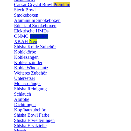
Caesar Crystal Bowl
Premium
Steck Bowl
Smokeboxen
Aluminium Smokeboxen
Edelstahl Smokeboxen
Elektrische HMDs
ONMO
Bestseller
XKAH
Neu
Shisha Kohle Zubehör
Kohlekörbe
Kohlezangen
Kohleanzünder
Kohle Windschutz
Weiteres Zubehör
Untersetzer
Molassefänger
Shisha Reinigung
Schlauch
Alufolie
Dichtungen
Kopfbauzubehör
Shisha Bowl Farbe
Shisha Erweiterungen
Shisha Ersatzteile
Merch