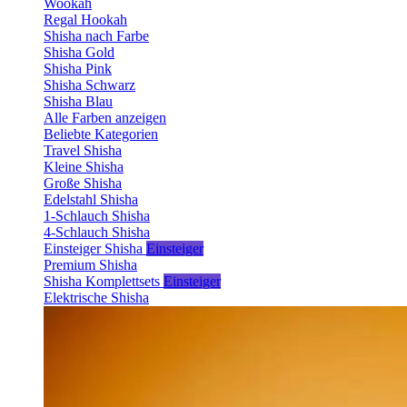
Wookah
Regal Hookah
Shisha nach Farbe
Shisha Gold
Shisha Pink
Shisha Schwarz
Shisha Blau
Alle Farben anzeigen
Beliebte Kategorien
Travel Shisha
Kleine Shisha
Große Shisha
Edelstahl Shisha
1-Schlauch Shisha
4-Schlauch Shisha
Einsteiger Shisha
Einsteiger
Premium Shisha
Shisha Komplettsets
Einsteiger
Elektrische Shisha