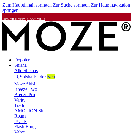
Zum Hauptinhalt springen
Zur Suche springen
Zur Hauptnavigation
springen
20% auf Rotes* | Code: red20
Doppler
Shisha
Alle Shishas
🔍 Shisha Finder
Neu
Moze Shisha
Breeze Two
Breeze Pro
Varity
Tradi
AMOTION Shisha
Roam
FUTR
Flash Bang
Valve