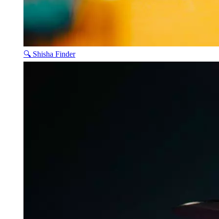
🔍 Shisha Finder