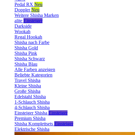
Pedal RX
Neu
Doppler
Neu
Weitere Shisha Marken
alite
Einsteiger
Darkside
Wookah
Regal Hookah
Shisha nach Farbe
Shisha Gold
Shisha Pink
Shisha Schwarz
Shisha Blau
Alle Farben anzeigen
Beliebte Kategorien
Travel Shisha
Kleine Shisha
Große Shisha
Edelstahl Shisha
1-Schlauch Shisha
4-Schlauch Shisha
Einsteiger Shisha
Einsteiger
Premium Shisha
Shisha Komplettsets
Einsteiger
Elektrische Shisha