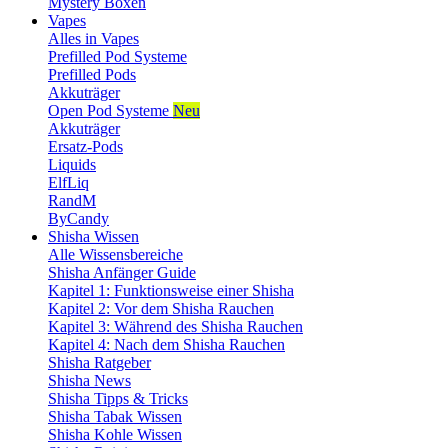
Mystery Boxen
Vapes
Alles in Vapes
Prefilled Pod Systeme
Prefilled Pods
Akkuträger
Open Pod Systeme
Neu
Akkuträger
Ersatz-Pods
Liquids
ElfLiq
RandM
ByCandy
Shisha Wissen
Alle Wissensbereiche
Shisha Anfänger Guide
Kapitel 1: Funktionsweise einer Shisha
Kapitel 2: Vor dem Shisha Rauchen
Kapitel 3: Während des Shisha Rauchen
Kapitel 4: Nach dem Shisha Rauchen
Shisha Ratgeber
Shisha News
Shisha Tipps & Tricks
Shisha Tabak Wissen
Shisha Kohle Wissen