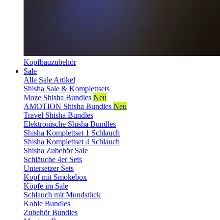
Kopfbauzubehör
Sale
Alle Sale Artikel
Shisha Sale & Komplettsets
Moze Shisha Bundles
Neu
AMOTION Shisha Bundles
Neu
Travel Shisha Bundles
Elektronische Shisha Bundles
Shisha Komplettset 1 Schlauch
Shisha Komplettset 4 Schlauch
Shisha Zubehör Sale
Schläuche 4er Sets
Untersetzer Sets
Kopf mit Smokebox
Köpfe im Sale
Schlauch mit Mundstück
Kohle Bundles
Zubehör Bundles