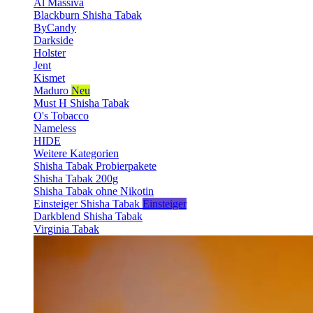
Al Massiva
Blackburn Shisha Tabak
ByCandy
Darkside
Holster
Jent
Kismet
Maduro
Neu
Must H Shisha Tabak
O's Tobacco
Nameless
HIDE
Weitere Kategorien
Shisha Tabak Probierpakete
Shisha Tabak 200g
Shisha Tabak ohne Nikotin
Einsteiger Shisha Tabak
Einsteiger
Darkblend Shisha Tabak
Virginia Tabak