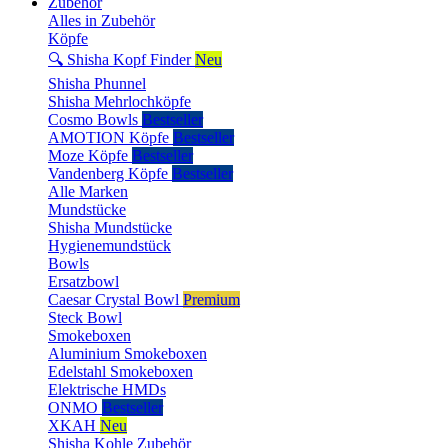
Zubehör
Alles in Zubehör
Köpfe
🔍 Shisha Kopf Finder
Neu
Shisha Phunnel
Shisha Mehrlochköpfe
Cosmo Bowls
Bestseller
AMOTION Köpfe
Bestseller
Moze Köpfe
Bestseller
Vandenberg Köpfe
Bestseller
Alle Marken
Mundstücke
Shisha Mundstücke
Hygienemundstück
Bowls
Ersatzbowl
Caesar Crystal Bowl
Premium
Steck Bowl
Smokeboxen
Aluminium Smokeboxen
Edelstahl Smokeboxen
Elektrische HMDs
ONMO
Bestseller
XKAH
Neu
Shisha Kohle Zubehör