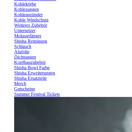
Kohlekörbe
Kohlezangen
Kohleanzünder
Kohle Windschutz
Weiteres Zubehör
Untersetzer
Molassefänger
Shisha Reinigung
Schlauch
Alufolie
Dichtungen
Kopfbauzubehör
Shisha Bowl Farbe
Shisha Erweiterungen
Shisha Ersatzteile
Merch
Gutscheine
Summer Festival Tickets