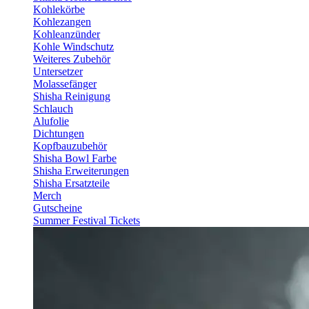
Kohlekörbe
Kohlezangen
Kohleanzünder
Kohle Windschutz
Weiteres Zubehör
Untersetzer
Molassefänger
Shisha Reinigung
Schlauch
Alufolie
Dichtungen
Kopfbauzubehör
Shisha Bowl Farbe
Shisha Erweiterungen
Shisha Ersatzteile
Merch
Gutscheine
Summer Festival Tickets