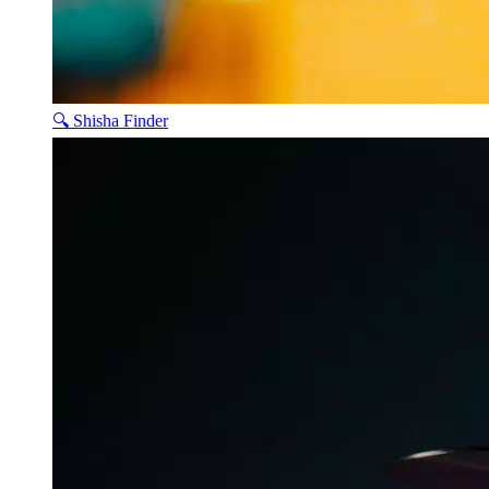
🔍 Shisha Finder