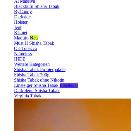
Al Massiva
Blackburn Shisha Tabak
ByCandy
Darkside
Holster
Jent
Kismet
Maduro
Neu
Must H Shisha Tabak
O's Tobacco
Nameless
HIDE
Weitere Kategorien
Shisha Tabak Probierpakete
Shisha Tabak 200g
Shisha Tabak ohne Nikotin
Einsteiger Shisha Tabak
Einsteiger
Darkblend Shisha Tabak
Virginia Tabak