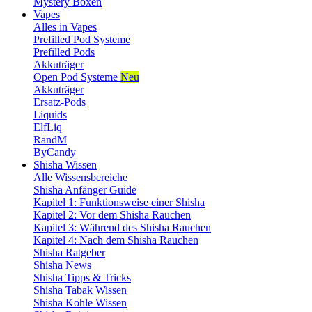
Mystery Boxen
Vapes
Alles in Vapes
Prefilled Pod Systeme
Prefilled Pods
Akkuträger
Open Pod Systeme
Neu
Akkuträger
Ersatz-Pods
Liquids
ElfLiq
RandM
ByCandy
Shisha Wissen
Alle Wissensbereiche
Shisha Anfänger Guide
Kapitel 1: Funktionsweise einer Shisha
Kapitel 2: Vor dem Shisha Rauchen
Kapitel 3: Während des Shisha Rauchen
Kapitel 4: Nach dem Shisha Rauchen
Shisha Ratgeber
Shisha News
Shisha Tipps & Tricks
Shisha Tabak Wissen
Shisha Kohle Wissen