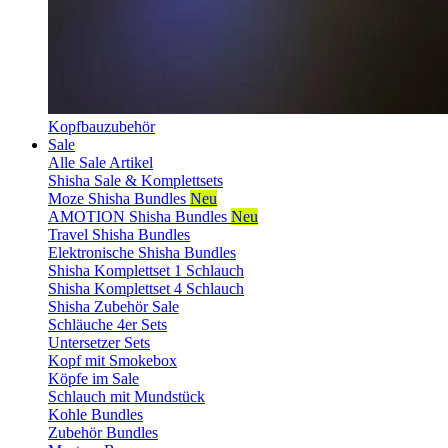
Kopfbauzubehör
Sale
Alle Sale Artikel
Shisha Sale & Komplettsets
Moze Shisha Bundles
Neu
AMOTION Shisha Bundles
Neu
Travel Shisha Bundles
Elektronische Shisha Bundles
Shisha Komplettset 1 Schlauch
Shisha Komplettset 4 Schlauch
Shisha Zubehör Sale
Schläuche 4er Sets
Untersetzer Sets
Kopf mit Smokebox
Köpfe im Sale
Schlauch mit Mundstück
Kohle Bundles
Zubehör Bundles