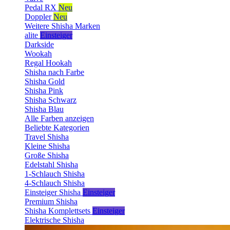
Pedal RX
Neu
Doppler
Neu
Weitere Shisha Marken
alite
Einsteiger
Darkside
Wookah
Regal Hookah
Shisha nach Farbe
Shisha Gold
Shisha Pink
Shisha Schwarz
Shisha Blau
Alle Farben anzeigen
Beliebte Kategorien
Travel Shisha
Kleine Shisha
Große Shisha
Edelstahl Shisha
1-Schlauch Shisha
4-Schlauch Shisha
Einsteiger Shisha
Einsteiger
Premium Shisha
Shisha Komplettsets
Einsteiger
Elektrische Shisha