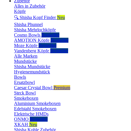
Zubehör
Alles in Zubehör
Köpfe
🔍 Shisha Kopf Finder
Neu
Shisha Phunnel
Shisha Mehrlochköpfe
Cosmo Bowls
Bestseller
AMOTION Köpfe
Bestseller
Moze Köpfe
Bestseller
Vandenberg Köpfe
Bestseller
Alle Marken
Mundstücke
Shisha Mundstücke
Hygienemundstück
Bowls
Ersatzbowl
Caesar Crystal Bowl
Premium
Steck Bowl
Smokeboxen
Aluminium Smokeboxen
Edelstahl Smokeboxen
Elektrische HMDs
ONMO
Bestseller
XKAH
Neu
Shisha Kohle Zubehör