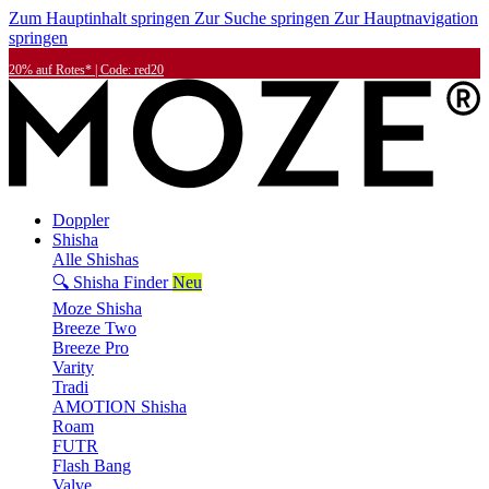
Zum Hauptinhalt springen
Zur Suche springen
Zur Hauptnavigation
springen
20% auf Rotes* | Code: red20
Doppler
Shisha
Alle Shishas
🔍 Shisha Finder
Neu
Moze Shisha
Breeze Two
Breeze Pro
Varity
Tradi
AMOTION Shisha
Roam
FUTR
Flash Bang
Valve