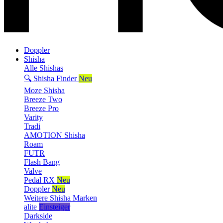
Doppler
Shisha
Alle Shishas
🔍 Shisha Finder
Neu
Moze Shisha
Breeze Two
Breeze Pro
Varity
Tradi
AMOTION Shisha
Roam
FUTR
Flash Bang
Valve
Pedal RX
Neu
Doppler
Neu
Weitere Shisha Marken
alite
Einsteiger
Darkside