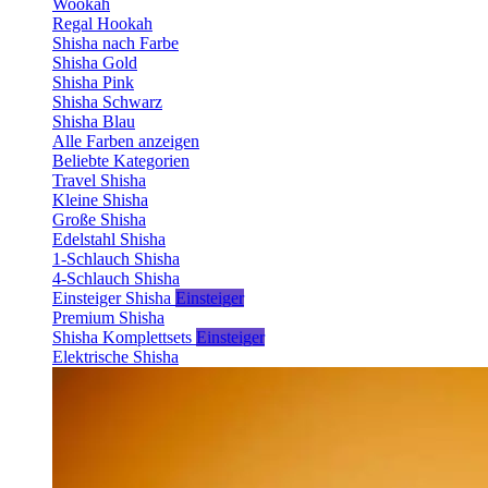
Wookah
Regal Hookah
Shisha nach Farbe
Shisha Gold
Shisha Pink
Shisha Schwarz
Shisha Blau
Alle Farben anzeigen
Beliebte Kategorien
Travel Shisha
Kleine Shisha
Große Shisha
Edelstahl Shisha
1-Schlauch Shisha
4-Schlauch Shisha
Einsteiger Shisha
Einsteiger
Premium Shisha
Shisha Komplettsets
Einsteiger
Elektrische Shisha