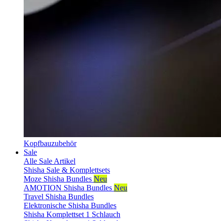
Kopfbauzubehör
Sale
Alle Sale Artikel
Shisha Sale & Komplettsets
Moze Shisha Bundles
Neu
AMOTION Shisha Bundles
Neu
Travel Shisha Bundles
Elektronische Shisha Bundles
Shisha Komplettset 1 Schlauch