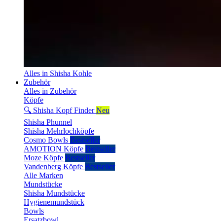
Alles in Shisha Kohle
Zubehör
Alles in Zubehör
Köpfe
🔍 Shisha Kopf Finder
Neu
Shisha Phunnel
Shisha Mehrlochköpfe
Cosmo Bowls
Bestseller
AMOTION Köpfe
Bestseller
Moze Köpfe
Bestseller
Vandenberg Köpfe
Bestseller
Alle Marken
Mundstücke
Shisha Mundstücke
Hygienemundstück
Bowls
Ersatzbowl