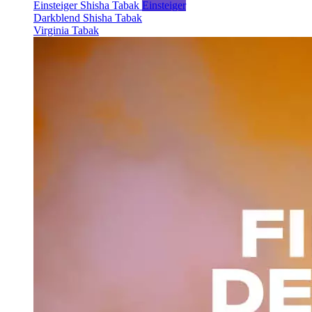
Einsteiger Shisha Tabak
Einsteiger
Darkblend Shisha Tabak
Virginia Tabak