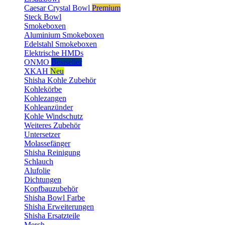
Caesar Crystal Bowl
Premium
Steck Bowl
Smokeboxen
Aluminium Smokeboxen
Edelstahl Smokeboxen
Elektrische HMDs
ONMO
Bestseller
XKAH
Neu
Shisha Kohle Zubehör
Kohlekörbe
Kohlezangen
Kohleanzünder
Kohle Windschutz
Weiteres Zubehör
Untersetzer
Molassefänger
Shisha Reinigung
Schlauch
Alufolie
Dichtungen
Kopfbauzubehör
Shisha Bowl Farbe
Shisha Erweiterungen
Shisha Ersatzteile
Merch