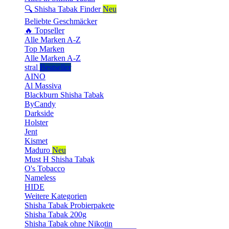
🔍 Shisha Tabak Finder
Neu
Beliebte Geschmäcker
🔥 Topseller
Alle Marken A-Z
Top Marken
Alle Marken A-Z
stral
Bestseller
AINO
Al Massiva
Blackburn Shisha Tabak
ByCandy
Darkside
Holster
Jent
Kismet
Maduro
Neu
Must H Shisha Tabak
O's Tobacco
Nameless
HIDE
Weitere Kategorien
Shisha Tabak Probierpakete
Shisha Tabak 200g
Shisha Tabak ohne Nikotin