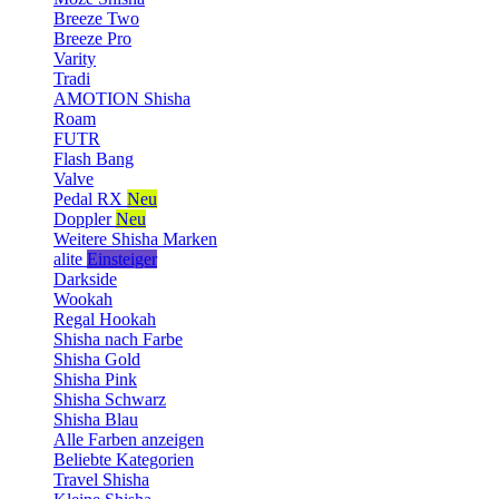
Breeze Two
Breeze Pro
Varity
Tradi
AMOTION Shisha
Roam
FUTR
Flash Bang
Valve
Pedal RX
Neu
Doppler
Neu
Weitere Shisha Marken
alite
Einsteiger
Darkside
Wookah
Regal Hookah
Shisha nach Farbe
Shisha Gold
Shisha Pink
Shisha Schwarz
Shisha Blau
Alle Farben anzeigen
Beliebte Kategorien
Travel Shisha