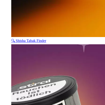
🔍 Shisha Tabak Finder