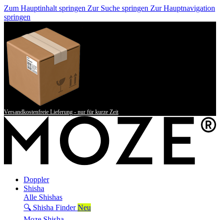
Zum Hauptinhalt springen
Zur Suche springen
Zur Hauptnavigation
springen
Versandkostenfreie Lieferung - nur für kurze Zeit
Doppler
Shisha
Alle Shishas
🔍 Shisha Finder
Neu
Moze Shisha