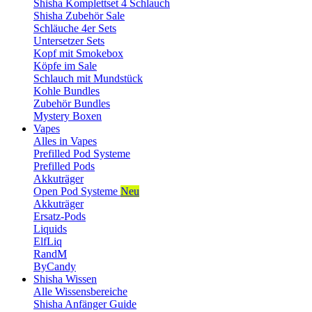
Shisha Komplettset 4 Schlauch
Shisha Zubehör Sale
Schläuche 4er Sets
Untersetzer Sets
Kopf mit Smokebox
Köpfe im Sale
Schlauch mit Mundstück
Kohle Bundles
Zubehör Bundles
Mystery Boxen
Vapes
Alles in Vapes
Prefilled Pod Systeme
Prefilled Pods
Akkuträger
Open Pod Systeme
Neu
Akkuträger
Ersatz-Pods
Liquids
ElfLiq
RandM
ByCandy
Shisha Wissen
Alle Wissensbereiche
Shisha Anfänger Guide