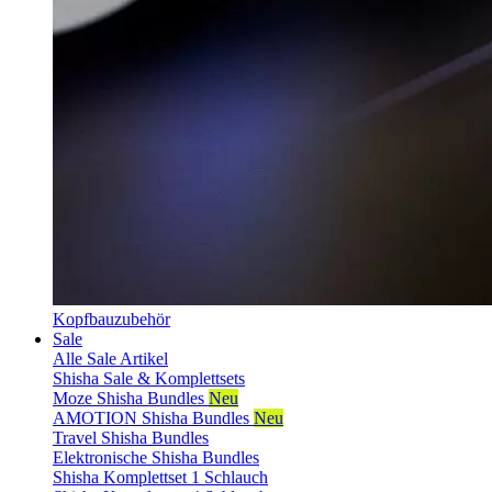
Kopfbauzubehör
Sale
Alle Sale Artikel
Shisha Sale & Komplettsets
Moze Shisha Bundles
Neu
AMOTION Shisha Bundles
Neu
Travel Shisha Bundles
Elektronische Shisha Bundles
Shisha Komplettset 1 Schlauch