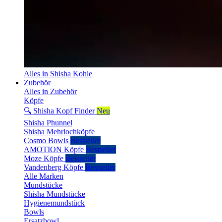
Alles in Shisha Kohle
Zubehör
Alles in Zubehör
Köpfe
🔍 Shisha Kopf Finder
Neu
Shisha Phunnel
Shisha Mehrlochköpfe
Cosmo Bowls
Bestseller
AMOTION Köpfe
Bestseller
Moze Köpfe
Bestseller
Vandenberg Köpfe
Bestseller
Alle Marken
Mundstücke
Shisha Mundstücke
Hygienemundstück
Bowls
Ersatzbowl