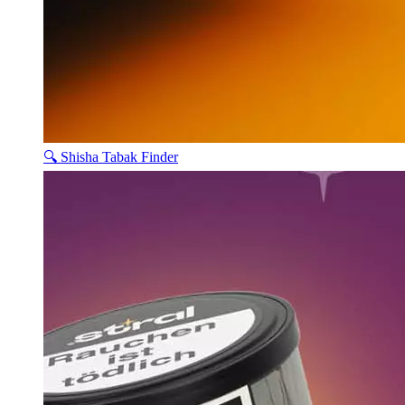
🔍 Shisha Tabak Finder