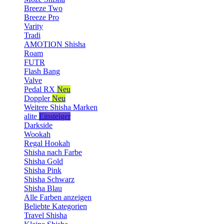
Breeze Two
Breeze Pro
Varity
Tradi
AMOTION Shisha
Roam
FUTR
Flash Bang
Valve
Pedal RX
Neu
Doppler
Neu
Weitere Shisha Marken
alite
Einsteiger
Darkside
Wookah
Regal Hookah
Shisha nach Farbe
Shisha Gold
Shisha Pink
Shisha Schwarz
Shisha Blau
Alle Farben anzeigen
Beliebte Kategorien
Travel Shisha