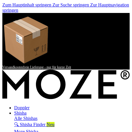
Zum Hauptinhalt springen
Zur Suche springen
Zur Hauptnavigation
springen
Versandkostenfreie Lieferung - nur für kurze Zeit
Doppler
Shisha
Alle Shishas
🔍 Shisha Finder
Neu
Moze Shisha