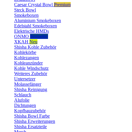
Caesar Crystal Bowl
Premium
Steck Bowl
Smokeboxen
Aluminium Smokeboxen
Edelstahl Smokeboxen
Elektrische HMDs
ONMO
Bestseller
XKAH
Neu
Shisha Kohle Zubehör
Kohlekörbe
Kohlezangen
Kohleanzünder
Kohle Windschutz
Weiteres Zubehör
Untersetzer
Molassefänger
Shisha Reinigung
Schlauch
Alufolie
Dichtungen
Kopfbauzubehör
Shisha Bowl Farbe
Shisha Erweiterungen
Shisha Ersatzteile
Merch