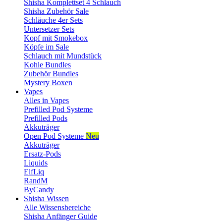
Shisha Komplettset 4 Schlauch
Shisha Zubehör Sale
Schläuche 4er Sets
Untersetzer Sets
Kopf mit Smokebox
Köpfe im Sale
Schlauch mit Mundstück
Kohle Bundles
Zubehör Bundles
Mystery Boxen
Vapes
Alles in Vapes
Prefilled Pod Systeme
Prefilled Pods
Akkuträger
Open Pod Systeme
Neu
Akkuträger
Ersatz-Pods
Liquids
ElfLiq
RandM
ByCandy
Shisha Wissen
Alle Wissensbereiche
Shisha Anfänger Guide