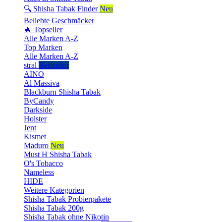
🔍 Shisha Tabak Finder
Neu
Beliebte Geschmäcker
🔥 Topseller
Alle Marken A-Z
Top Marken
Alle Marken A-Z
stral
Bestseller
AINO
Al Massiva
Blackburn Shisha Tabak
ByCandy
Darkside
Holster
Jent
Kismet
Maduro
Neu
Must H Shisha Tabak
O's Tobacco
Nameless
HIDE
Weitere Kategorien
Shisha Tabak Probierpakete
Shisha Tabak 200g
Shisha Tabak ohne Nikotin