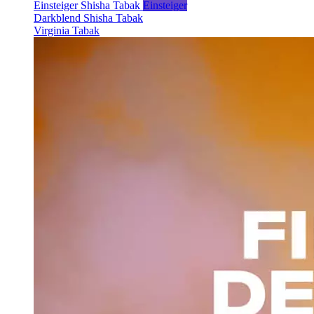
Einsteiger Shisha Tabak
Einsteiger
Darkblend Shisha Tabak
Virginia Tabak