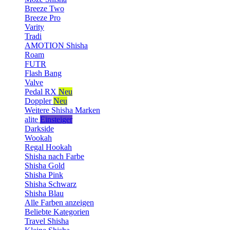
Breeze Two
Breeze Pro
Varity
Tradi
AMOTION Shisha
Roam
FUTR
Flash Bang
Valve
Pedal RX
Neu
Doppler
Neu
Weitere Shisha Marken
alite
Einsteiger
Darkside
Wookah
Regal Hookah
Shisha nach Farbe
Shisha Gold
Shisha Pink
Shisha Schwarz
Shisha Blau
Alle Farben anzeigen
Beliebte Kategorien
Travel Shisha