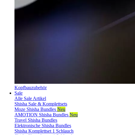
Kopfbauzubehör
Sale
Alle Sale Artikel
Shisha Sale & Komplettsets
Moze Shisha Bundles
Neu
AMOTION Shisha Bundles
Neu
Travel Shisha Bundles
Elektronische Shisha Bundles
Shisha Komplettset 1 Schlauch