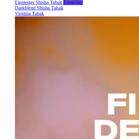
Einsteiger Shisha Tabak
Einsteiger
Darkblend Shisha Tabak
Virginia Tabak