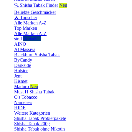
🔍 Shisha Tabak Finder
Neu
Beliebte Geschmäcker
🔥 Topseller
Alle Marken A-Z
Top Marken
Alle Marken A-Z
stral
Bestseller
AINO
Al Massiva
Blackburn Shisha Tabak
ByCandy
Darkside
Holster
Jent
Kismet
Maduro
Neu
Must H Shisha Tabak
O's Tobacco
Nameless
HIDE
Weitere Kategorien
Shisha Tabak Probierpakete
Shisha Tabak 200g
Shisha Tabak ohne Nikotin