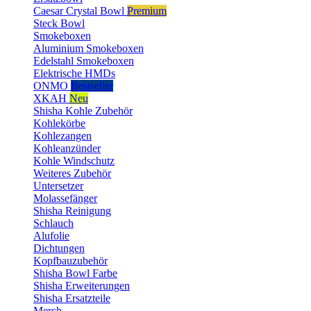
Caesar Crystal Bowl
Premium
Steck Bowl
Smokeboxen
Aluminium Smokeboxen
Edelstahl Smokeboxen
Elektrische HMDs
ONMO
Bestseller
XKAH
Neu
Shisha Kohle Zubehör
Kohlekörbe
Kohlezangen
Kohleanzünder
Kohle Windschutz
Weiteres Zubehör
Untersetzer
Molassefänger
Shisha Reinigung
Schlauch
Alufolie
Dichtungen
Kopfbauzubehör
Shisha Bowl Farbe
Shisha Erweiterungen
Shisha Ersatzteile
Merch