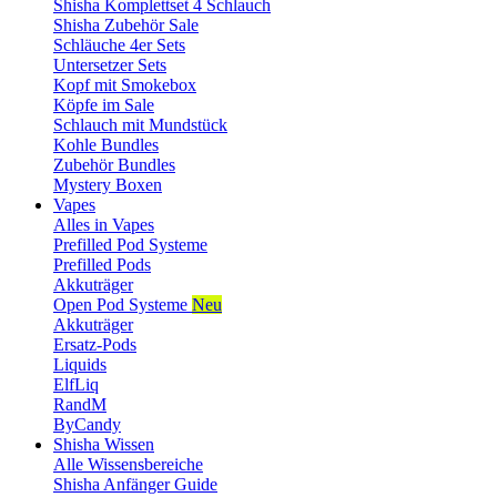
Shisha Komplettset 4 Schlauch
Shisha Zubehör Sale
Schläuche 4er Sets
Untersetzer Sets
Kopf mit Smokebox
Köpfe im Sale
Schlauch mit Mundstück
Kohle Bundles
Zubehör Bundles
Mystery Boxen
Vapes
Alles in Vapes
Prefilled Pod Systeme
Prefilled Pods
Akkuträger
Open Pod Systeme
Neu
Akkuträger
Ersatz-Pods
Liquids
ElfLiq
RandM
ByCandy
Shisha Wissen
Alle Wissensbereiche
Shisha Anfänger Guide