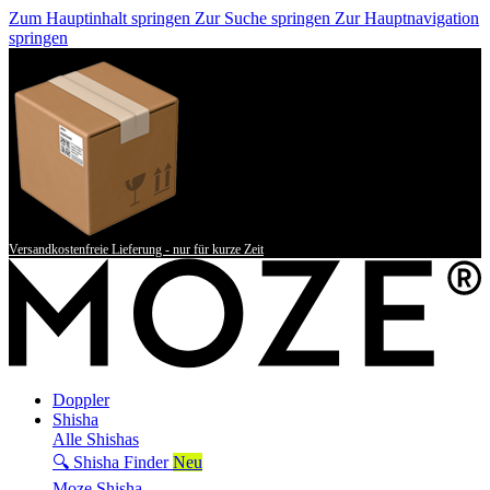
Zum Hauptinhalt springen
Zur Suche springen
Zur Hauptnavigation
springen
Versandkostenfreie Lieferung - nur für kurze Zeit
Doppler
Shisha
Alle Shishas
🔍 Shisha Finder
Neu
Moze Shisha