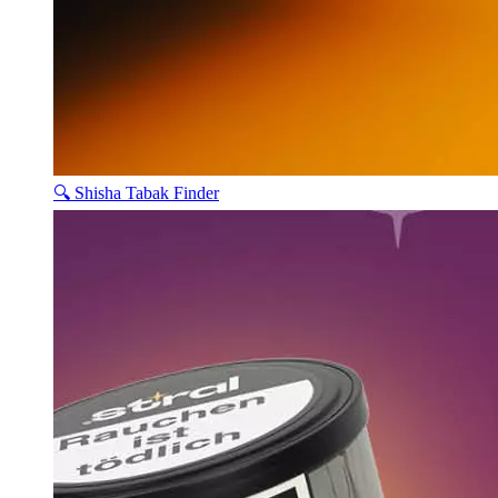
🔍 Shisha Tabak Finder