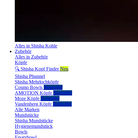
Alles in Shisha Kohle
Zubehör
Alles in Zubehör
Köpfe
🔍 Shisha Kopf Finder
Neu
Shisha Phunnel
Shisha Mehrlochköpfe
Cosmo Bowls
Bestseller
AMOTION Köpfe
Bestseller
Moze Köpfe
Bestseller
Vandenberg Köpfe
Bestseller
Alle Marken
Mundstücke
Shisha Mundstücke
Hygienemundstück
Bowls
Ersatzbowl