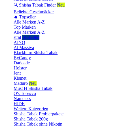
🔍 Shisha Tabak Finder
Neu
Beliebte Geschmäcker
🔥 Topseller
Alle Marken A-Z
Top Marken
Alle Marken A-Z
stral
Bestseller
AINO
Al Massiva
Blackburn Shisha Tabak
ByCandy
Darkside
Holster
Jent
Kismet
Maduro
Neu
Must H Shisha Tabak
O's Tobacco
Nameless
HIDE
Weitere Kategorien
Shisha Tabak Probierpakete
Shisha Tabak 200g
Shisha Tabak ohne Nikotin