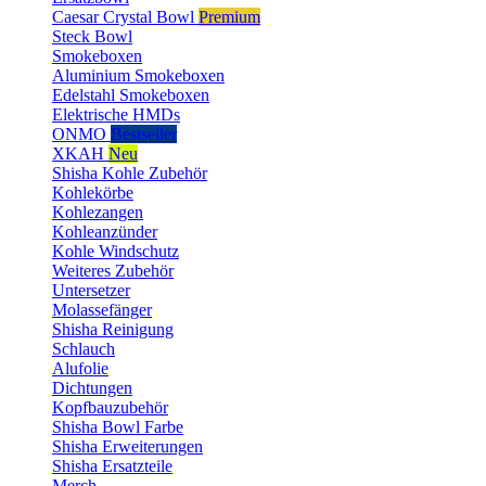
Caesar Crystal Bowl
Premium
Steck Bowl
Smokeboxen
Aluminium Smokeboxen
Edelstahl Smokeboxen
Elektrische HMDs
ONMO
Bestseller
XKAH
Neu
Shisha Kohle Zubehör
Kohlekörbe
Kohlezangen
Kohleanzünder
Kohle Windschutz
Weiteres Zubehör
Untersetzer
Molassefänger
Shisha Reinigung
Schlauch
Alufolie
Dichtungen
Kopfbauzubehör
Shisha Bowl Farbe
Shisha Erweiterungen
Shisha Ersatzteile
Merch