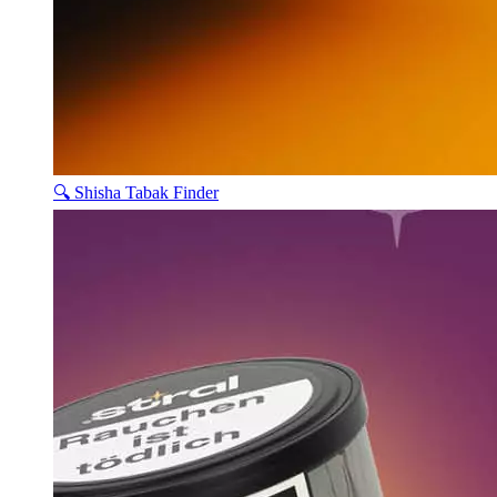
🔍 Shisha Tabak Finder