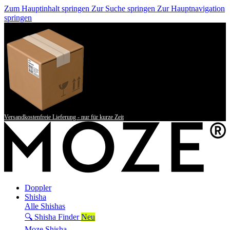
Zum Hauptinhalt springen
Zur Suche springen
Zur Hauptnavigation
springen
Versandkostenfreie Lieferung - nur für kurze Zeit
Doppler
Shisha
Alle Shishas
🔍 Shisha Finder
Neu
Moze Shisha