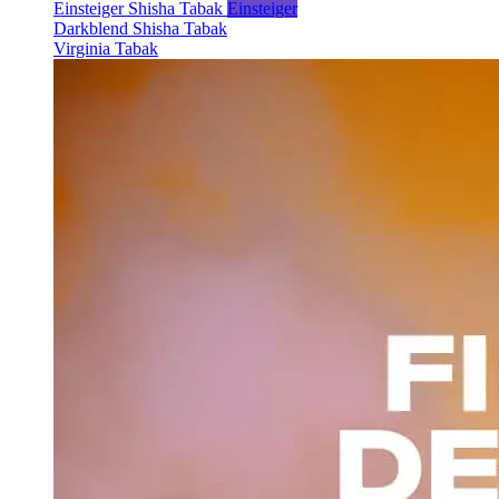
Einsteiger Shisha Tabak
Einsteiger
Darkblend Shisha Tabak
Virginia Tabak