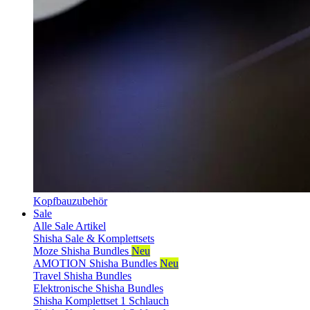
Kopfbauzubehör
Sale
Alle Sale Artikel
Shisha Sale & Komplettsets
Moze Shisha Bundles
Neu
AMOTION Shisha Bundles
Neu
Travel Shisha Bundles
Elektronische Shisha Bundles
Shisha Komplettset 1 Schlauch