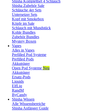
Shisha Komplettset 4 Schlauch
Shisha Zubehör Sale
Schläuche 4er Sets
Untersetzer Sets
Kopf mit Smokebox
Köpfe im Sale
Schlauch mit Mundstück
Kohle Bundles
Zubehör Bundles
Mystery Boxen
Vapes
Alles in Vapes
Prefilled Pod Systeme
Prefilled Pods
Akkuträger
Open Pod Systeme
Neu
Akkuträger
Ersatz-Pods
Liquids
ElfLiq
RandM
ByCandy
Shisha Wissen
Alle Wissensbereiche
Shisha Anfänger Guide