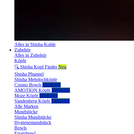
Alles in Shisha Kohle
Zubehör
Alles in Zubehör
Köpfe
🔍 Shisha Kopf Finder
Neu
Shisha Phunnel
Shisha Mehrlochköpfe
Cosmo Bowls
Bestseller
AMOTION Köpfe
Bestseller
Moze Köpfe
Bestseller
Vandenberg Köpfe
Bestseller
Alle Marken
Mundstücke
Shisha Mundstücke
Hygienemundstück
Bowls
Ersatzbowl