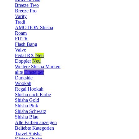
Breeze Two
Breeze Pro
Varity
Tradi
AMOTION Shisha
Roam
FUTR
Flash Bang
Valve
Pedal RX
Neu
Doppler
Neu
Weitere Shisha Marken
alite
Einsteiger
Darkside
Wookah
Regal Hookah
Shisha nach Farbe
Shisha Gold
Shisha Pink
Shisha Schwarz
Shisha Blau
Alle Farben anzeigen
Beliebte Kategorien
Travel Shisha