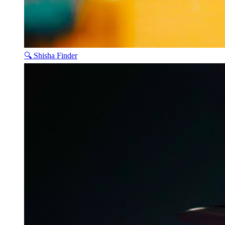
🔍 Shisha Finder