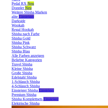
Pedal RX
Neu
Doppler
Neu
Weitere Shisha Marken
alite
Einsteiger
Darkside
Wookah
Regal Hookah
Shisha nach Farbe
Shisha Gold
Shisha Pink
Shisha Schwarz
Shisha Blau
Alle Farben anzeigen
Beliebte Kategorien
Travel Shisha
Kleine Shisha
Große Shisha
Edelstahl Shisha
1-Schlauch Shisha
4-Schlauch Shisha
Einsteiger Shisha
Einsteiger
Premium Shisha
Shisha Komplettsets
Einsteiger
Elektrische Shisha