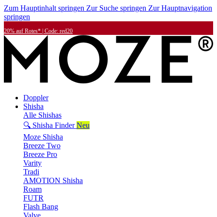
Zum Hauptinhalt springen
Zur Suche springen
Zur Hauptnavigation
springen
20% auf Rotes* | Code: red20
Doppler
Shisha
Alle Shishas
🔍 Shisha Finder
Neu
Moze Shisha
Breeze Two
Breeze Pro
Varity
Tradi
AMOTION Shisha
Roam
FUTR
Flash Bang
Valve