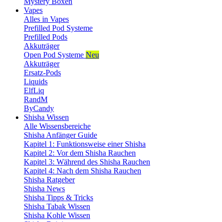
Mystery Boxen
Vapes
Alles in Vapes
Prefilled Pod Systeme
Prefilled Pods
Akkuträger
Open Pod Systeme
Neu
Akkuträger
Ersatz-Pods
Liquids
ElfLiq
RandM
ByCandy
Shisha Wissen
Alle Wissensbereiche
Shisha Anfänger Guide
Kapitel 1: Funktionsweise einer Shisha
Kapitel 2: Vor dem Shisha Rauchen
Kapitel 3: Während des Shisha Rauchen
Kapitel 4: Nach dem Shisha Rauchen
Shisha Ratgeber
Shisha News
Shisha Tipps & Tricks
Shisha Tabak Wissen
Shisha Kohle Wissen