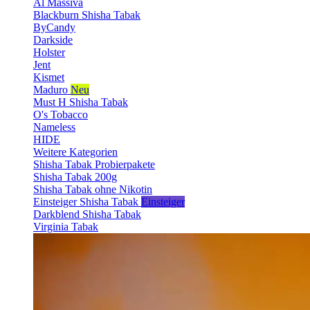
Al Massiva
Blackburn Shisha Tabak
ByCandy
Darkside
Holster
Jent
Kismet
Maduro
Neu
Must H Shisha Tabak
O's Tobacco
Nameless
HIDE
Weitere Kategorien
Shisha Tabak Probierpakete
Shisha Tabak 200g
Shisha Tabak ohne Nikotin
Einsteiger Shisha Tabak
Einsteiger
Darkblend Shisha Tabak
Virginia Tabak