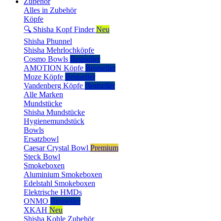
Zubehör
Alles in Zubehör
Köpfe
🔍 Shisha Kopf Finder
Neu
Shisha Phunnel
Shisha Mehrlochköpfe
Cosmo Bowls
Bestseller
AMOTION Köpfe
Bestseller
Moze Köpfe
Bestseller
Vandenberg Köpfe
Bestseller
Alle Marken
Mundstücke
Shisha Mundstücke
Hygienemundstück
Bowls
Ersatzbowl
Caesar Crystal Bowl
Premium
Steck Bowl
Smokeboxen
Aluminium Smokeboxen
Edelstahl Smokeboxen
Elektrische HMDs
ONMO
Bestseller
XKAH
Neu
Shisha Kohle Zubehör