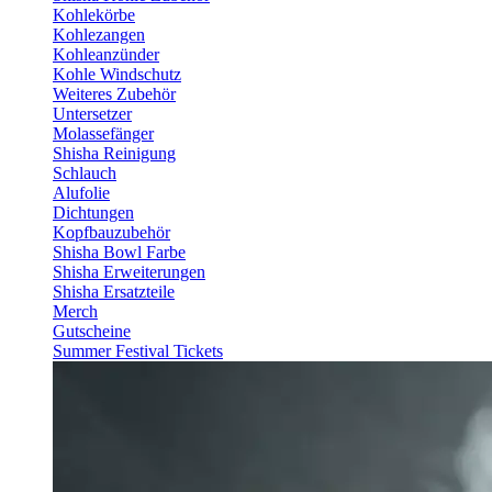
Kohlekörbe
Kohlezangen
Kohleanzünder
Kohle Windschutz
Weiteres Zubehör
Untersetzer
Molassefänger
Shisha Reinigung
Schlauch
Alufolie
Dichtungen
Kopfbauzubehör
Shisha Bowl Farbe
Shisha Erweiterungen
Shisha Ersatzteile
Merch
Gutscheine
Summer Festival Tickets