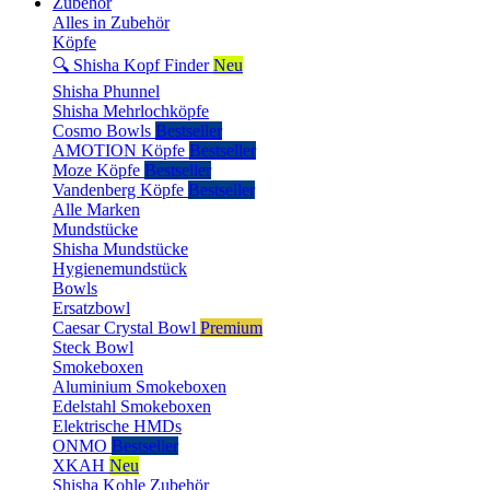
Zubehör
Alles in Zubehör
Köpfe
🔍 Shisha Kopf Finder
Neu
Shisha Phunnel
Shisha Mehrlochköpfe
Cosmo Bowls
Bestseller
AMOTION Köpfe
Bestseller
Moze Köpfe
Bestseller
Vandenberg Köpfe
Bestseller
Alle Marken
Mundstücke
Shisha Mundstücke
Hygienemundstück
Bowls
Ersatzbowl
Caesar Crystal Bowl
Premium
Steck Bowl
Smokeboxen
Aluminium Smokeboxen
Edelstahl Smokeboxen
Elektrische HMDs
ONMO
Bestseller
XKAH
Neu
Shisha Kohle Zubehör