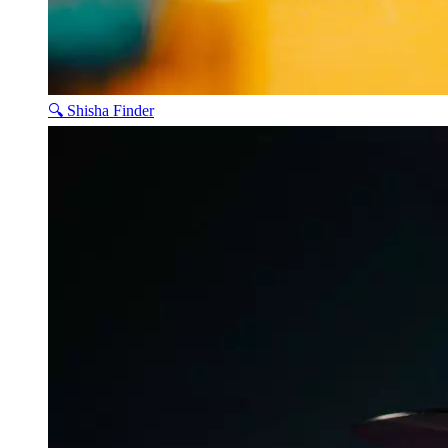
🔍 Shisha Finder