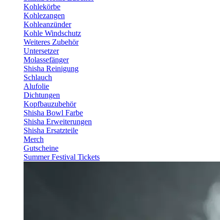
Kohlekörbe
Kohlezangen
Kohleanzünder
Kohle Windschutz
Weiteres Zubehör
Untersetzer
Molassefänger
Shisha Reinigung
Schlauch
Alufolie
Dichtungen
Kopfbauzubehör
Shisha Bowl Farbe
Shisha Erweiterungen
Shisha Ersatzteile
Merch
Gutscheine
Summer Festival Tickets