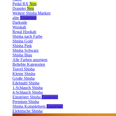
Pedal RX
Neu
Doppler
Neu
Weitere Shisha Marken
alite
Einsteiger
Darkside
Wookah
Regal Hookah
Shisha nach Farbe
Shisha Gold
Shisha Pink
Shisha Schwarz
Shisha Blau
Alle Farben anzeigen
Beliebte Kategorien
Travel Shisha
Kleine Shisha
Große Shisha
Edelstahl Shisha
1-Schlauch Shisha
4-Schlauch Shisha
Einsteiger Shisha
Einsteiger
Premium Shisha
Shisha Komplettsets
Einsteiger
Elektrische Shisha