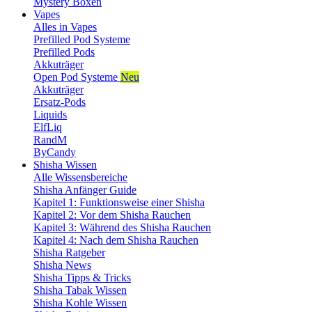
Mystery Boxen
Vapes
Alles in Vapes
Prefilled Pod Systeme
Prefilled Pods
Akkuträger
Open Pod Systeme
Neu
Akkuträger
Ersatz-Pods
Liquids
ElfLiq
RandM
ByCandy
Shisha Wissen
Alle Wissensbereiche
Shisha Anfänger Guide
Kapitel 1: Funktionsweise einer Shisha
Kapitel 2: Vor dem Shisha Rauchen
Kapitel 3: Während des Shisha Rauchen
Kapitel 4: Nach dem Shisha Rauchen
Shisha Ratgeber
Shisha News
Shisha Tipps & Tricks
Shisha Tabak Wissen
Shisha Kohle Wissen