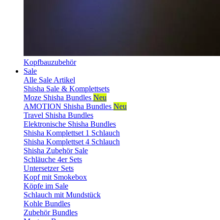
Kopfbauzubehör
Sale
Alle Sale Artikel
Shisha Sale & Komplettsets
Moze Shisha Bundles
Neu
AMOTION Shisha Bundles
Neu
Travel Shisha Bundles
Elektronische Shisha Bundles
Shisha Komplettset 1 Schlauch
Shisha Komplettset 4 Schlauch
Shisha Zubehör Sale
Schläuche 4er Sets
Untersetzer Sets
Kopf mit Smokebox
Köpfe im Sale
Schlauch mit Mundstück
Kohle Bundles
Zubehör Bundles