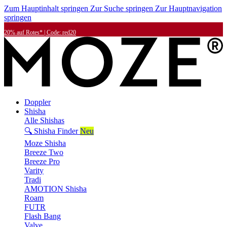
Zum Hauptinhalt springen
Zur Suche springen
Zur Hauptnavigation
springen
20% auf Rotes* | Code: red20
Doppler
Shisha
Alle Shishas
🔍 Shisha Finder
Neu
Moze Shisha
Breeze Two
Breeze Pro
Varity
Tradi
AMOTION Shisha
Roam
FUTR
Flash Bang
Valve