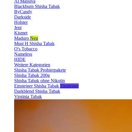
Al Massiva
Blackburn Shisha Tabak
ByCandy
Darkside
Holster
Jent
Kismet
Maduro
Neu
Must H Shisha Tabak
O's Tobacco
Nameless
HIDE
Weitere Kategorien
Shisha Tabak Probierpakete
Shisha Tabak 200g
Shisha Tabak ohne Nikotin
Einsteiger Shisha Tabak
Einsteiger
Darkblend Shisha Tabak
Virginia Tabak