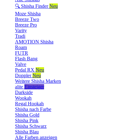
🔍 Shisha Finder
Neu
Moze Shisha
Breeze Two
Breeze Pro
Varity
Tradi
AMOTION Shisha
Roam
FUTR
Flash Bang
Valve
Pedal RX
Neu
Doppler
Neu
Weitere Shisha Marken
alite
Einsteiger
Darkside
Wookah
Regal Hookah
Shisha nach Farbe
Shisha Gold
Shisha Pink
Shisha Schwarz
Shisha Blau
Alle Farben anzeigen