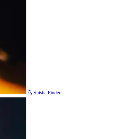
🔍 Shisha Finder