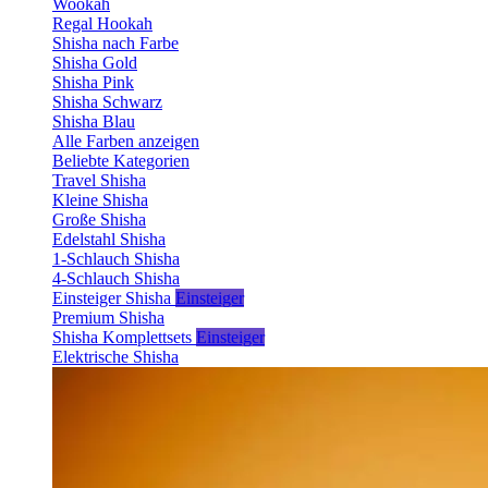
Wookah
Regal Hookah
Shisha nach Farbe
Shisha Gold
Shisha Pink
Shisha Schwarz
Shisha Blau
Alle Farben anzeigen
Beliebte Kategorien
Travel Shisha
Kleine Shisha
Große Shisha
Edelstahl Shisha
1-Schlauch Shisha
4-Schlauch Shisha
Einsteiger Shisha
Einsteiger
Premium Shisha
Shisha Komplettsets
Einsteiger
Elektrische Shisha