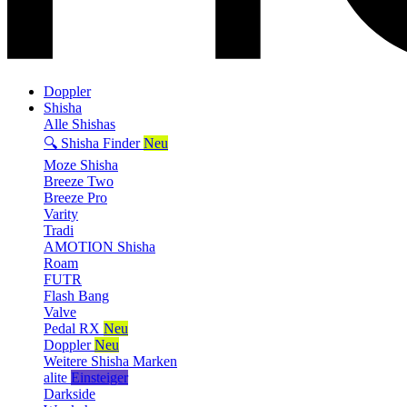
Doppler
Shisha
Alle Shishas
🔍 Shisha Finder
Neu
Moze Shisha
Breeze Two
Breeze Pro
Varity
Tradi
AMOTION Shisha
Roam
FUTR
Flash Bang
Valve
Pedal RX
Neu
Doppler
Neu
Weitere Shisha Marken
alite
Einsteiger
Darkside