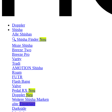
Doppler
Shisha
Alle Shishas
🔍 Shisha Finder
Neu
Moze Shisha
Breeze Two
Breeze Pro
Varity
Tradi
AMOTION Shisha
Roam
FUTR
Flash Bang
Valve
Pedal RX
Neu
Doppler
Neu
Weitere Shisha Marken
alite
Einsteiger
Darkside