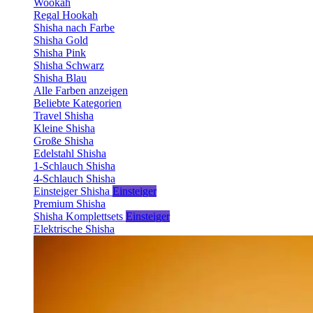
Wookah
Regal Hookah
Shisha nach Farbe
Shisha Gold
Shisha Pink
Shisha Schwarz
Shisha Blau
Alle Farben anzeigen
Beliebte Kategorien
Travel Shisha
Kleine Shisha
Große Shisha
Edelstahl Shisha
1-Schlauch Shisha
4-Schlauch Shisha
Einsteiger Shisha
Einsteiger
Premium Shisha
Shisha Komplettsets
Einsteiger
Elektrische Shisha