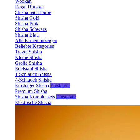
Wookah
Regal Hookah
Shisha nach Farbe
Shisha Gold
Shisha Pink
Shisha Schwarz
Shisha Blau
Alle Farben anzeigen
Beliebte Kategorien
Travel Shisha
Kleine Shisha
Große Shisha
Edelstahl Shisha
1-Schlauch Shisha
4-Schlauch Shisha
Einsteiger Shisha
Einsteiger
Premium Shisha
Shisha Komplettsets
Einsteiger
Elektrische Shisha