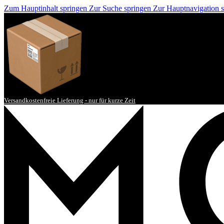
Zum Hauptinhalt springen
Zur Suche springen
Zur Hauptnavigation 
Versandkostenfreie Lieferung - nur für kurze Zeit