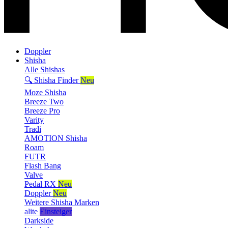
Doppler
Shisha
Alle Shishas
🔍 Shisha Finder
Neu
Moze Shisha
Breeze Two
Breeze Pro
Varity
Tradi
AMOTION Shisha
Roam
FUTR
Flash Bang
Valve
Pedal RX
Neu
Doppler
Neu
Weitere Shisha Marken
alite
Einsteiger
Darkside