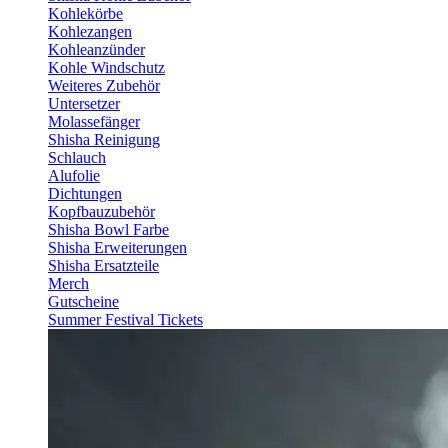
Kohlekörbe
Kohlezangen
Kohleanzünder
Kohle Windschutz
Weiteres Zubehör
Untersetzer
Molassefänger
Shisha Reinigung
Schlauch
Alufolie
Dichtungen
Kopfbauzubehör
Shisha Bowl Farbe
Shisha Erweiterungen
Shisha Ersatzteile
Merch
Gutscheine
Summer Festival Tickets