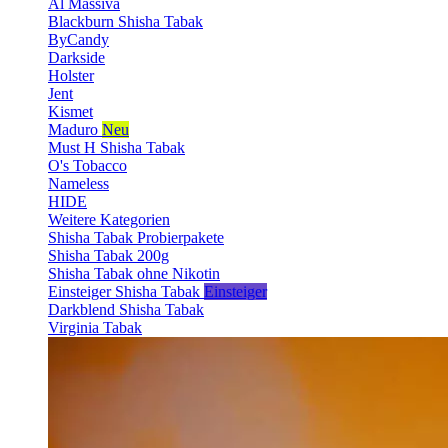
Al Massiva
Blackburn Shisha Tabak
ByCandy
Darkside
Holster
Jent
Kismet
Maduro
Neu
Must H Shisha Tabak
O's Tobacco
Nameless
HIDE
Weitere Kategorien
Shisha Tabak Probierpakete
Shisha Tabak 200g
Shisha Tabak ohne Nikotin
Einsteiger Shisha Tabak
Einsteiger
Darkblend Shisha Tabak
Virginia Tabak