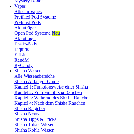
Mystery Boxen
Vapes
Alles in Vapes
Prefilled Pod Systeme
Prefilled Pods
Akkuträger
Open Pod Systeme
Neu
Akkuträger
Ersatz-Pods
Liquids
ElfLiq
RandM
ByCandy
Shisha Wissen
Alle Wissensbereiche
Shisha Anfänger Guide
Kapitel 1: Funktionsweise einer Shisha
Kapitel 2: Vor dem Shisha Rauchen
Kapitel 3: Während des Shisha Rauchen
Kapitel 4: Nach dem Shisha Rauchen
Shisha Ratgeber
Shisha News
Shisha Tipps & Tricks
Shisha Tabak Wissen
Shisha Kohle Wissen