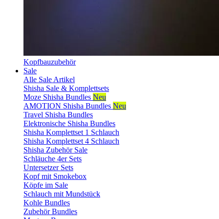
Kopfbauzubehör
Sale
Alle Sale Artikel
Shisha Sale & Komplettsets
Moze Shisha Bundles
Neu
AMOTION Shisha Bundles
Neu
Travel Shisha Bundles
Elektronische Shisha Bundles
Shisha Komplettset 1 Schlauch
Shisha Komplettset 4 Schlauch
Shisha Zubehör Sale
Schläuche 4er Sets
Untersetzer Sets
Kopf mit Smokebox
Köpfe im Sale
Schlauch mit Mundstück
Kohle Bundles
Zubehör Bundles