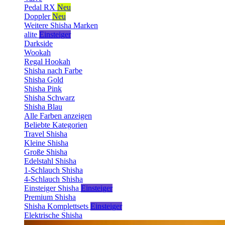
Pedal RX
Neu
Doppler
Neu
Weitere Shisha Marken
alite
Einsteiger
Darkside
Wookah
Regal Hookah
Shisha nach Farbe
Shisha Gold
Shisha Pink
Shisha Schwarz
Shisha Blau
Alle Farben anzeigen
Beliebte Kategorien
Travel Shisha
Kleine Shisha
Große Shisha
Edelstahl Shisha
1-Schlauch Shisha
4-Schlauch Shisha
Einsteiger Shisha
Einsteiger
Premium Shisha
Shisha Komplettsets
Einsteiger
Elektrische Shisha