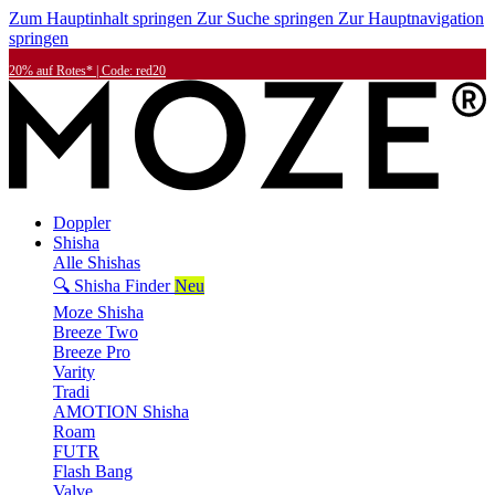
Zum Hauptinhalt springen
Zur Suche springen
Zur Hauptnavigation
springen
20% auf Rotes* | Code: red20
Doppler
Shisha
Alle Shishas
🔍 Shisha Finder
Neu
Moze Shisha
Breeze Two
Breeze Pro
Varity
Tradi
AMOTION Shisha
Roam
FUTR
Flash Bang
Valve