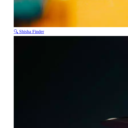
🔍 Shisha Finder