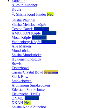
Zubehör
Alles in Zubehör
Köpfe
🔍 Shisha Kopf Finder
Neu
Shisha Phunnel
Shisha Mehrlochköpfe
Cosmo Bowls
Bestseller
AMOTION Köpfe
Bestseller
Moze Köpfe
Bestseller
Vandenberg Köpfe
Bestseller
Alle Marken
Mundstücke
Shisha Mundstücke
Hygienemundstück
Bowls
Ersatzbowl
Caesar Crystal Bowl
Premium
Steck Bowl
Smokeboxen
Aluminium Smokeboxen
Edelstahl Smokeboxen
Elektrische HMDs
ONMO
Bestseller
XKAH
Neu
Shisha Kohle Zubehör