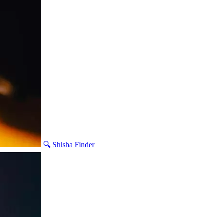
🔍 Shisha Finder