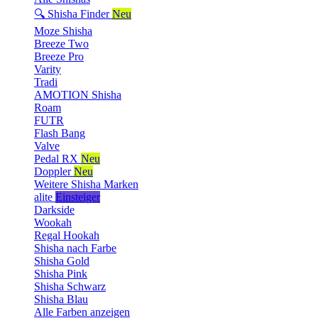
🔍 Shisha Finder
Neu
Moze Shisha
Breeze Two
Breeze Pro
Varity
Tradi
AMOTION Shisha
Roam
FUTR
Flash Bang
Valve
Pedal RX
Neu
Doppler
Neu
Weitere Shisha Marken
alite
Einsteiger
Darkside
Wookah
Regal Hookah
Shisha nach Farbe
Shisha Gold
Shisha Pink
Shisha Schwarz
Shisha Blau
Alle Farben anzeigen