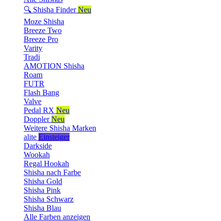
🔍 Shisha Finder
Neu
Moze Shisha
Breeze Two
Breeze Pro
Varity
Tradi
AMOTION Shisha
Roam
FUTR
Flash Bang
Valve
Pedal RX
Neu
Doppler
Neu
Weitere Shisha Marken
alite
Einsteiger
Darkside
Wookah
Regal Hookah
Shisha nach Farbe
Shisha Gold
Shisha Pink
Shisha Schwarz
Shisha Blau
Alle Farben anzeigen