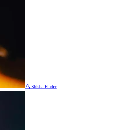
🔍 Shisha Finder