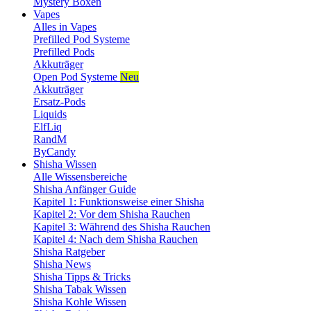
Mystery Boxen
Vapes
Alles in Vapes
Prefilled Pod Systeme
Prefilled Pods
Akkuträger
Open Pod Systeme
Neu
Akkuträger
Ersatz-Pods
Liquids
ElfLiq
RandM
ByCandy
Shisha Wissen
Alle Wissensbereiche
Shisha Anfänger Guide
Kapitel 1: Funktionsweise einer Shisha
Kapitel 2: Vor dem Shisha Rauchen
Kapitel 3: Während des Shisha Rauchen
Kapitel 4: Nach dem Shisha Rauchen
Shisha Ratgeber
Shisha News
Shisha Tipps & Tricks
Shisha Tabak Wissen
Shisha Kohle Wissen