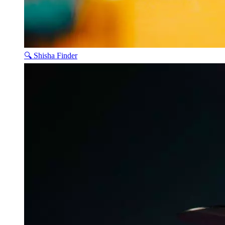
🔍 Shisha Finder