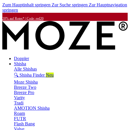
Zum Hauptinhalt springen
Zur Suche springen
Zur Hauptnavigation
springen
20% auf Rotes* | Code: red20
Doppler
Shisha
Alle Shishas
🔍 Shisha Finder
Neu
Moze Shisha
Breeze Two
Breeze Pro
Varity
Tradi
AMOTION Shisha
Roam
FUTR
Flash Bang
Valve