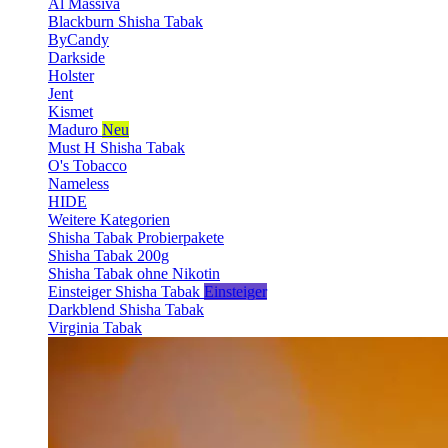
Al Massiva
Blackburn Shisha Tabak
ByCandy
Darkside
Holster
Jent
Kismet
Maduro
Neu
Must H Shisha Tabak
O's Tobacco
Nameless
HIDE
Weitere Kategorien
Shisha Tabak Probierpakete
Shisha Tabak 200g
Shisha Tabak ohne Nikotin
Einsteiger Shisha Tabak
Einsteiger
Darkblend Shisha Tabak
Virginia Tabak