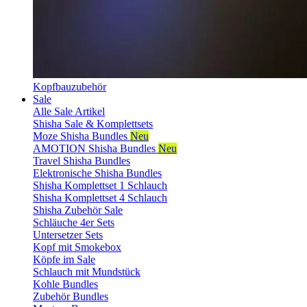
Kopfbauzubehör
Sale
Alle Sale Artikel
Shisha Sale & Komplettsets
Moze Shisha Bundles
Neu
AMOTION Shisha Bundles
Neu
Travel Shisha Bundles
Elektronische Shisha Bundles
Shisha Komplettset 1 Schlauch
Shisha Komplettset 4 Schlauch
Shisha Zubehör Sale
Schläuche 4er Sets
Untersetzer Sets
Kopf mit Smokebox
Köpfe im Sale
Schlauch mit Mundstück
Kohle Bundles
Zubehör Bundles