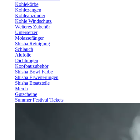
Kohlekörbe
Kohlezangen
Kohleanzünder
Kohle Windschutz
Weiteres Zubehör
Untersetzer
Molassefänger
Shisha Reinigung
Schlauch
Alufolie
Dichtungen
Kopfbauzubehör
Shisha Bowl Farbe
Shisha Erweiterungen
Shisha Ersatzteile
Merch
Gutscheine
Summer Festival Tickets