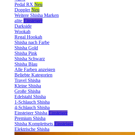
Pedal RX
Neu
Doppler
Neu
Weitere Shisha Marken
alite
Einsteiger
Darkside
Wookah
Regal Hookah
Shisha nach Farbe
Shisha Gold
Shisha Pink
Shisha Schwarz
Shisha Blau
Alle Farben anzeigen
Beliebte Kategorien
Travel Shisha
Kleine Shisha
Große Shisha
Edelstahl Shisha
1-Schlauch Shisha
4-Schlauch Shisha
Einsteiger Shisha
Einsteiger
Premium Shisha
Shisha Komplettsets
Einsteiger
Elektrische Shisha