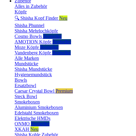
Zubehör
Alles in Zubehör
Köpfe
🔍 Shisha Kopf Finder
Neu
Shisha Phunnel
Shisha Mehrlochköpfe
Cosmo Bowls
Bestseller
AMOTION Köpfe
Bestseller
Moze Köpfe
Bestseller
Vandenberg Köpfe
Bestseller
Alle Marken
Mundstücke
Shisha Mundstücke
Hygienemundstück
Bowls
Ersatzbowl
Caesar Crystal Bowl
Premium
Steck Bowl
Smokeboxen
Aluminium Smokeboxen
Edelstahl Smokeboxen
Elektrische HMDs
ONMO
Bestseller
XKAH
Neu
Shisha Kohle Zubehör