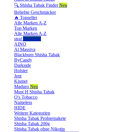
🔍 Shisha Tabak Finder
Neu
Beliebte Geschmäcker
🔥 Topseller
Alle Marken A-Z
Top Marken
Alle Marken A-Z
stral
Bestseller
AINO
Al Massiva
Blackburn Shisha Tabak
ByCandy
Darkside
Holster
Jent
Kismet
Maduro
Neu
Must H Shisha Tabak
O's Tobacco
Nameless
HIDE
Weitere Kategorien
Shisha Tabak Probierpakete
Shisha Tabak 200g
Shisha Tabak ohne Nikotin