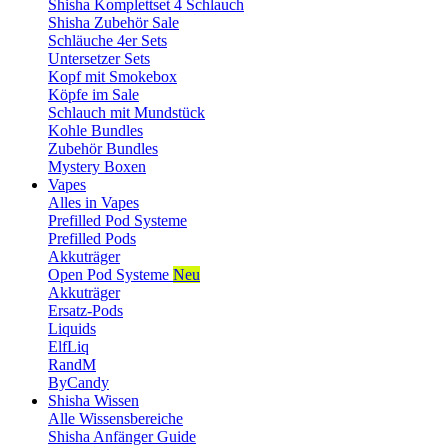
Shisha Komplettset 4 Schlauch
Shisha Zubehör Sale
Schläuche 4er Sets
Untersetzer Sets
Kopf mit Smokebox
Köpfe im Sale
Schlauch mit Mundstück
Kohle Bundles
Zubehör Bundles
Mystery Boxen
Vapes
Alles in Vapes
Prefilled Pod Systeme
Prefilled Pods
Akkuträger
Open Pod Systeme
Neu
Akkuträger
Ersatz-Pods
Liquids
ElfLiq
RandM
ByCandy
Shisha Wissen
Alle Wissensbereiche
Shisha Anfänger Guide