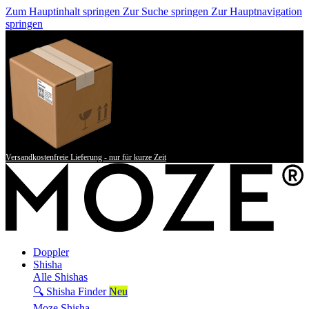
Zum Hauptinhalt springen
Zur Suche springen
Zur Hauptnavigation
springen
Versandkostenfreie Lieferung - nur für kurze Zeit
Doppler
Shisha
Alle Shishas
🔍 Shisha Finder
Neu
Moze Shisha