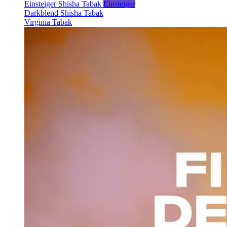
Einsteiger Shisha Tabak
Einsteiger
Darkblend Shisha Tabak
Virginia Tabak