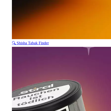
🔍 Shisha Tabak Finder