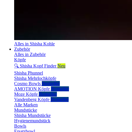
Alles in Shisha Kohle
Zubehör
Alles in Zubehör
Köpfe
🔍 Shisha Kopf Finder
Neu
Shisha Phunnel
Shisha Mehrlochköpfe
Cosmo Bowls
Bestseller
AMOTION Köpfe
Bestseller
Moze Köpfe
Bestseller
Vandenberg Köpfe
Bestseller
Alle Marken
Mundstücke
Shisha Mundstücke
Hygienemundstück
Bowls
Ersatzbowl