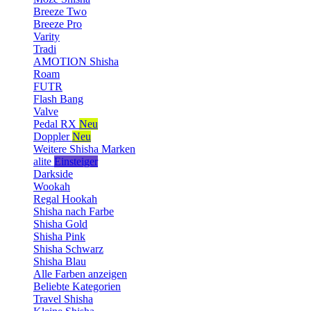
Breeze Two
Breeze Pro
Varity
Tradi
AMOTION Shisha
Roam
FUTR
Flash Bang
Valve
Pedal RX
Neu
Doppler
Neu
Weitere Shisha Marken
alite
Einsteiger
Darkside
Wookah
Regal Hookah
Shisha nach Farbe
Shisha Gold
Shisha Pink
Shisha Schwarz
Shisha Blau
Alle Farben anzeigen
Beliebte Kategorien
Travel Shisha