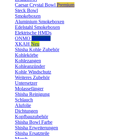
Caesar Crystal Bowl
Premium
Steck Bowl
Smokeboxen
Aluminium Smokeboxen
Edelstahl Smokeboxen
Elektrische HMDs
ONMO
Bestseller
XKAH
Neu
Shisha Kohle Zubehör
Kohlekörbe
Kohlezangen
Kohleanzünder
Kohle Windschutz
Weiteres Zubehör
Untersetzer
Molassefänger
Shisha Reinigung
Schlauch
Alufolie
Dichtungen
Kopfbauzubehör
Shisha Bowl Farbe
Shisha Erweiterungen
Shisha Ersatzteile
Merch