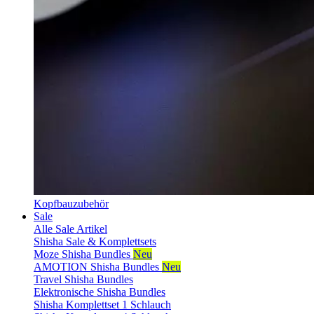
Kopfbauzubehör
Sale
Alle Sale Artikel
Shisha Sale & Komplettsets
Moze Shisha Bundles
Neu
AMOTION Shisha Bundles
Neu
Travel Shisha Bundles
Elektronische Shisha Bundles
Shisha Komplettset 1 Schlauch