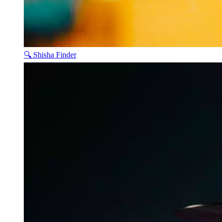
🔍 Shisha Finder