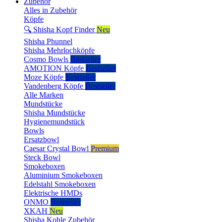
Zubehör
Alles in Zubehör
Köpfe
🔍 Shisha Kopf Finder
Neu
Shisha Phunnel
Shisha Mehrlochköpfe
Cosmo Bowls
Bestseller
AMOTION Köpfe
Bestseller
Moze Köpfe
Bestseller
Vandenberg Köpfe
Bestseller
Alle Marken
Mundstücke
Shisha Mundstücke
Hygienemundstück
Bowls
Ersatzbowl
Caesar Crystal Bowl
Premium
Steck Bowl
Smokeboxen
Aluminium Smokeboxen
Edelstahl Smokeboxen
Elektrische HMDs
ONMO
Bestseller
XKAH
Neu
Shisha Kohle Zubehör