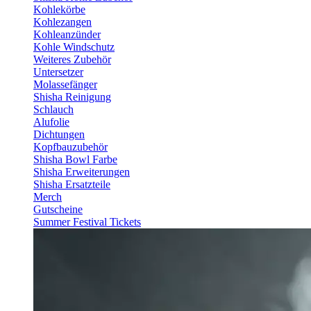
Kohlekörbe
Kohlezangen
Kohleanzünder
Kohle Windschutz
Weiteres Zubehör
Untersetzer
Molassefänger
Shisha Reinigung
Schlauch
Alufolie
Dichtungen
Kopfbauzubehör
Shisha Bowl Farbe
Shisha Erweiterungen
Shisha Ersatzteile
Merch
Gutscheine
Summer Festival Tickets