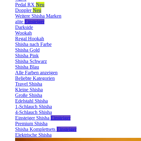
Pedal RX
Neu
Doppler
Neu
Weitere Shisha Marken
alite
Einsteiger
Darkside
Wookah
Regal Hookah
Shisha nach Farbe
Shisha Gold
Shisha Pink
Shisha Schwarz
Shisha Blau
Alle Farben anzeigen
Beliebte Kategorien
Travel Shisha
Kleine Shisha
Große Shisha
Edelstahl Shisha
1-Schlauch Shisha
4-Schlauch Shisha
Einsteiger Shisha
Einsteiger
Premium Shisha
Shisha Komplettsets
Einsteiger
Elektrische Shisha