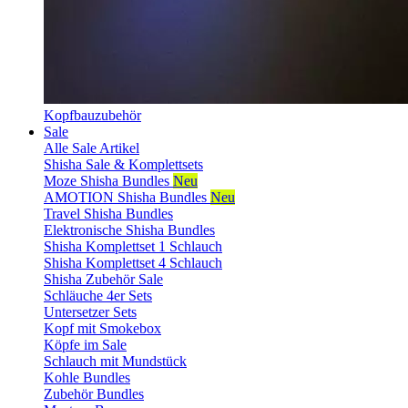
Kopfbauzubehör
Sale
Alle Sale Artikel
Shisha Sale & Komplettsets
Moze Shisha Bundles
Neu
AMOTION Shisha Bundles
Neu
Travel Shisha Bundles
Elektronische Shisha Bundles
Shisha Komplettset 1 Schlauch
Shisha Komplettset 4 Schlauch
Shisha Zubehör Sale
Schläuche 4er Sets
Untersetzer Sets
Kopf mit Smokebox
Köpfe im Sale
Schlauch mit Mundstück
Kohle Bundles
Zubehör Bundles