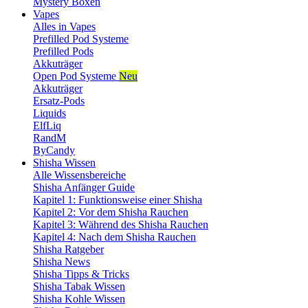
Mystery Boxen
Vapes
Alles in Vapes
Prefilled Pod Systeme
Prefilled Pods
Akkuträger
Open Pod Systeme
Neu
Akkuträger
Ersatz-Pods
Liquids
ElfLiq
RandM
ByCandy
Shisha Wissen
Alle Wissensbereiche
Shisha Anfänger Guide
Kapitel 1: Funktionsweise einer Shisha
Kapitel 2: Vor dem Shisha Rauchen
Kapitel 3: Während des Shisha Rauchen
Kapitel 4: Nach dem Shisha Rauchen
Shisha Ratgeber
Shisha News
Shisha Tipps & Tricks
Shisha Tabak Wissen
Shisha Kohle Wissen