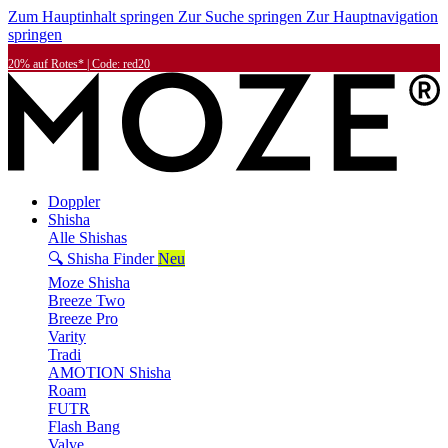
Zum Hauptinhalt springen
Zur Suche springen
Zur Hauptnavigation
springen
20% auf Rotes* | Code: red20
Doppler
Shisha
Alle Shishas
🔍 Shisha Finder
Neu
Moze Shisha
Breeze Two
Breeze Pro
Varity
Tradi
AMOTION Shisha
Roam
FUTR
Flash Bang
Valve