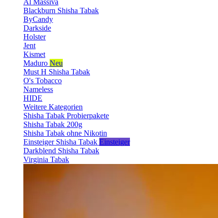
Al Massiva
Blackburn Shisha Tabak
ByCandy
Darkside
Holster
Jent
Kismet
Maduro
Neu
Must H Shisha Tabak
O's Tobacco
Nameless
HIDE
Weitere Kategorien
Shisha Tabak Probierpakete
Shisha Tabak 200g
Shisha Tabak ohne Nikotin
Einsteiger Shisha Tabak
Einsteiger
Darkblend Shisha Tabak
Virginia Tabak