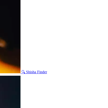
🔍 Shisha Finder