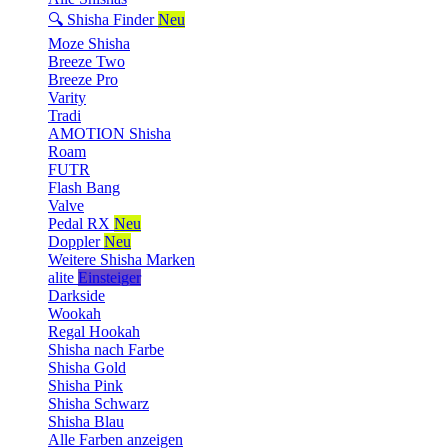
🔍 Shisha Finder
Neu
Moze Shisha
Breeze Two
Breeze Pro
Varity
Tradi
AMOTION Shisha
Roam
FUTR
Flash Bang
Valve
Pedal RX
Neu
Doppler
Neu
Weitere Shisha Marken
alite
Einsteiger
Darkside
Wookah
Regal Hookah
Shisha nach Farbe
Shisha Gold
Shisha Pink
Shisha Schwarz
Shisha Blau
Alle Farben anzeigen