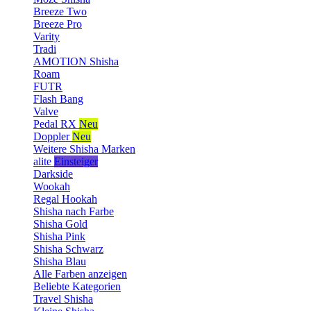
Breeze Two
Breeze Pro
Varity
Tradi
AMOTION Shisha
Roam
FUTR
Flash Bang
Valve
Pedal RX
Neu
Doppler
Neu
Weitere Shisha Marken
alite
Einsteiger
Darkside
Wookah
Regal Hookah
Shisha nach Farbe
Shisha Gold
Shisha Pink
Shisha Schwarz
Shisha Blau
Alle Farben anzeigen
Beliebte Kategorien
Travel Shisha