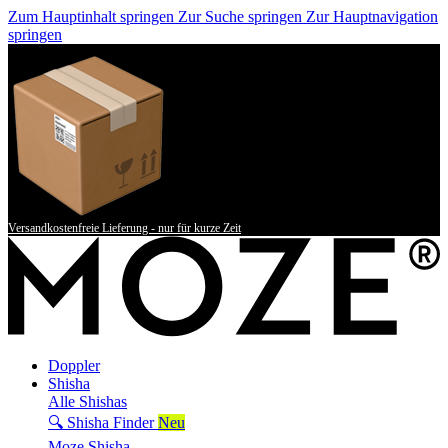
Zum Hauptinhalt springen
Zur Suche springen
Zur Hauptnavigation
springen
Versandkostenfreie Lieferung - nur für kurze Zeit
Doppler
Shisha
Alle Shishas
🔍 Shisha Finder
Neu
Moze Shisha