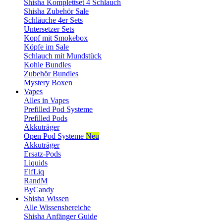
Shisha Komplettset 4 Schlauch
Shisha Zubehör Sale
Schläuche 4er Sets
Untersetzer Sets
Kopf mit Smokebox
Köpfe im Sale
Schlauch mit Mundstück
Kohle Bundles
Zubehör Bundles
Mystery Boxen
Vapes
Alles in Vapes
Prefilled Pod Systeme
Prefilled Pods
Akkuträger
Open Pod Systeme
Neu
Akkuträger
Ersatz-Pods
Liquids
ElfLiq
RandM
ByCandy
Shisha Wissen
Alle Wissensbereiche
Shisha Anfänger Guide