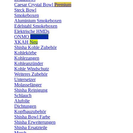
Caesar Crystal Bowl
Premium
Steck Bowl
Smokeboxen
Aluminium Smokeboxen
Edelstahl Smokeboxen
Elektrische HMDs
ONMO
Bestseller
XKAH
Neu
Shisha Kohle Zubehör
Kohlekörbe
Kohlezangen
Kohleanzünder
Kohle Windschutz
Weiteres Zubehör
Untersetzer
Molassefänger
Shisha Reinigung
Schlauch
Alufolie
Dichtungen
Kopfbauzubehör
Shisha Bowl Farbe
Shisha Erweiterungen
Shisha Ersatzteile
Merch