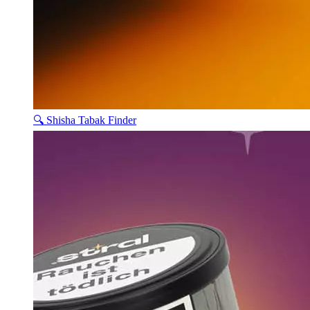
🔍 Shisha Tabak Finder