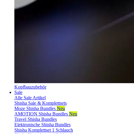
Kopfbauzubehör
Sale
Alle Sale Artikel
Shisha Sale & Komplettsets
Moze Shisha Bundles
Neu
AMOTION Shisha Bundles
Neu
Travel Shisha Bundles
Elektronische Shisha Bundles
Shisha Komplettset 1 Schlauch