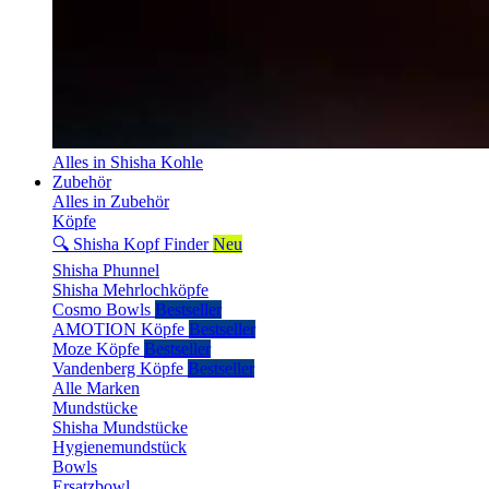
Alles in Shisha Kohle
Zubehör
Alles in Zubehör
Köpfe
🔍 Shisha Kopf Finder
Neu
Shisha Phunnel
Shisha Mehrlochköpfe
Cosmo Bowls
Bestseller
AMOTION Köpfe
Bestseller
Moze Köpfe
Bestseller
Vandenberg Köpfe
Bestseller
Alle Marken
Mundstücke
Shisha Mundstücke
Hygienemundstück
Bowls
Ersatzbowl