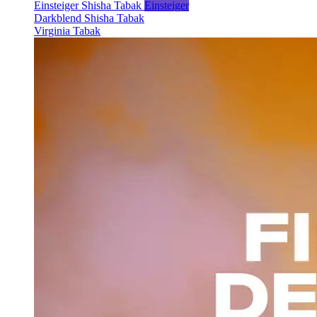
Einsteiger Shisha Tabak
Einsteiger
Darkblend Shisha Tabak
Virginia Tabak