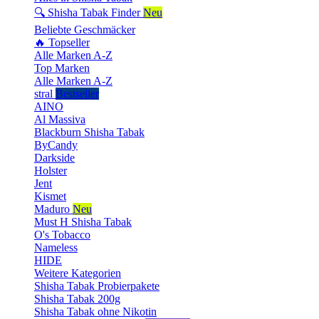
🔍 Shisha Tabak Finder
Neu
Beliebte Geschmäcker
🔥 Topseller
Alle Marken A-Z
Top Marken
Alle Marken A-Z
stral
Bestseller
AINO
Al Massiva
Blackburn Shisha Tabak
ByCandy
Darkside
Holster
Jent
Kismet
Maduro
Neu
Must H Shisha Tabak
O's Tobacco
Nameless
HIDE
Weitere Kategorien
Shisha Tabak Probierpakete
Shisha Tabak 200g
Shisha Tabak ohne Nikotin