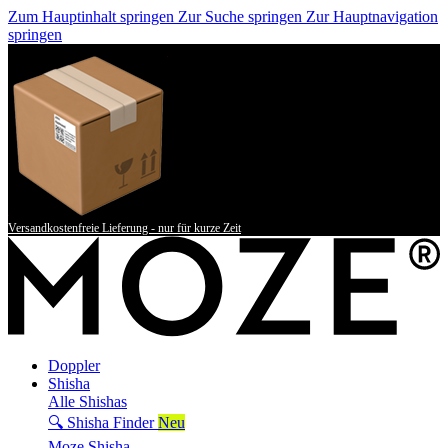
Zum Hauptinhalt springen
Zur Suche springen
Zur Hauptnavigation
springen
Versandkostenfreie Lieferung - nur für kurze Zeit
Doppler
Shisha
Alle Shishas
🔍 Shisha Finder
Neu
Moze Shisha