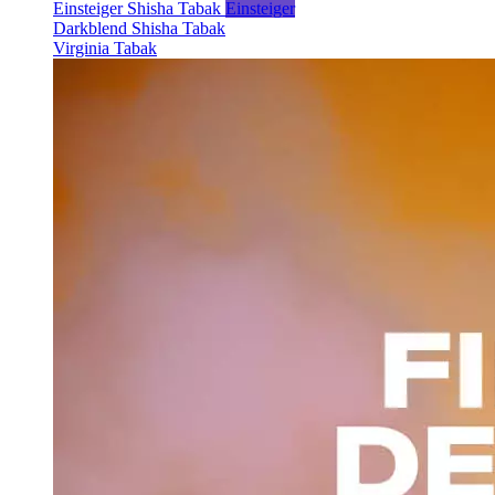
Einsteiger Shisha Tabak
Einsteiger
Darkblend Shisha Tabak
Virginia Tabak