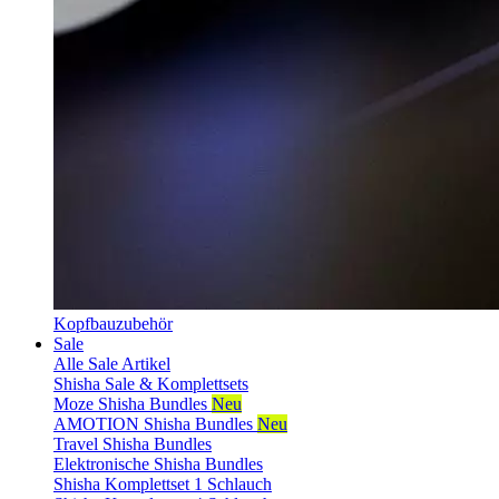
Kopfbauzubehör
Sale
Alle Sale Artikel
Shisha Sale & Komplettsets
Moze Shisha Bundles
Neu
AMOTION Shisha Bundles
Neu
Travel Shisha Bundles
Elektronische Shisha Bundles
Shisha Komplettset 1 Schlauch