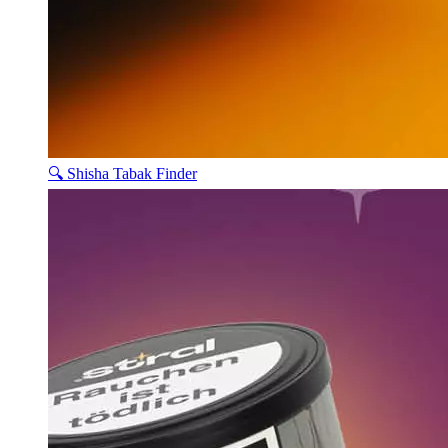
🔍 Shisha Tabak Finder