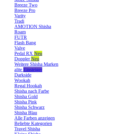
Breeze Two
Breeze Pro
Varity
Tradi
AMOTION Shisha
Roam
FUTR
Flash Bang
Valve
Pedal RX
Neu
Doppler
Neu
Weitere Shisha Marken
alite
Einsteiger
Darkside
Wookah
Regal Hookah
Shisha nach Farbe
Shisha Gold
Shisha Pink
Shisha Schwarz
Shisha Blau
Alle Farben anzeigen
Beliebte Kategorien
Travel Shisha