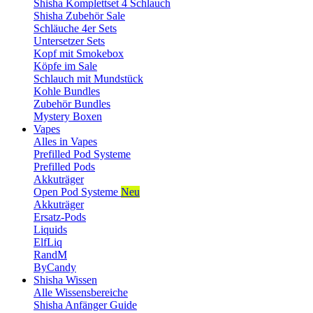
Shisha Komplettset 4 Schlauch
Shisha Zubehör Sale
Schläuche 4er Sets
Untersetzer Sets
Kopf mit Smokebox
Köpfe im Sale
Schlauch mit Mundstück
Kohle Bundles
Zubehör Bundles
Mystery Boxen
Vapes
Alles in Vapes
Prefilled Pod Systeme
Prefilled Pods
Akkuträger
Open Pod Systeme
Neu
Akkuträger
Ersatz-Pods
Liquids
ElfLiq
RandM
ByCandy
Shisha Wissen
Alle Wissensbereiche
Shisha Anfänger Guide