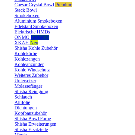
Caesar Crystal Bowl
Premium
Steck Bowl
Smokeboxen
Aluminium Smokeboxen
Edelstahl Smokeboxen
Elektrische HMDs
ONMO
Bestseller
XKAH
Neu
Shisha Kohle Zubehör
Kohlekörbe
Kohlezangen
Kohleanzünder
Kohle Windschutz
Weiteres Zubehör
Untersetzer
Molassefänger
Shisha Reinigung
Schlauch
Alufolie
Dichtungen
Kopfbauzubehör
Shisha Bowl Farbe
Shisha Erweiterungen
Shisha Ersatzteile
Merch