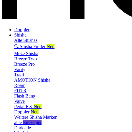
Doppler
Shisha
Alle Shishas
🔍 Shisha Finder
Neu
Moze Shisha
Breeze Two
Breeze Pro
Varity
Tradi
AMOTION Shisha
Roam
FUTR
Flash Bang
Valve
Pedal RX
Neu
Doppler
Neu
Weitere Shisha Marken
alite
Einsteiger
Darkside