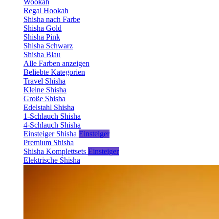
Wookah
Regal Hookah
Shisha nach Farbe
Shisha Gold
Shisha Pink
Shisha Schwarz
Shisha Blau
Alle Farben anzeigen
Beliebte Kategorien
Travel Shisha
Kleine Shisha
Große Shisha
Edelstahl Shisha
1-Schlauch Shisha
4-Schlauch Shisha
Einsteiger Shisha
Einsteiger
Premium Shisha
Shisha Komplettsets
Einsteiger
Elektrische Shisha