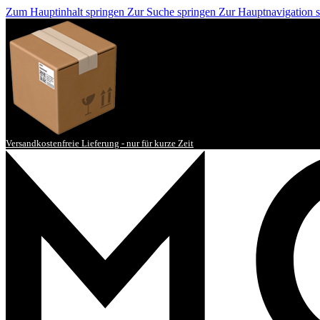
Zum Hauptinhalt springen
Zur Suche springen
Zur Hauptnavigation 
Versandkostenfreie Lieferung - nur für kurze Zeit