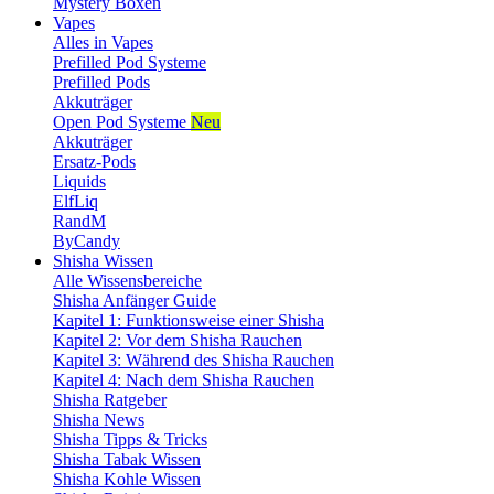
Mystery Boxen
Vapes
Alles in Vapes
Prefilled Pod Systeme
Prefilled Pods
Akkuträger
Open Pod Systeme
Neu
Akkuträger
Ersatz-Pods
Liquids
ElfLiq
RandM
ByCandy
Shisha Wissen
Alle Wissensbereiche
Shisha Anfänger Guide
Kapitel 1: Funktionsweise einer Shisha
Kapitel 2: Vor dem Shisha Rauchen
Kapitel 3: Während des Shisha Rauchen
Kapitel 4: Nach dem Shisha Rauchen
Shisha Ratgeber
Shisha News
Shisha Tipps & Tricks
Shisha Tabak Wissen
Shisha Kohle Wissen