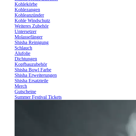
Kohlekörbe
Kohlezangen
Kohleanzünder
Kohle Windschutz
Weiteres Zubehör
Untersetzer
Molassefänger
Shisha Reinigung
Schlauch
Alufolie
Dichtungen
Kopfbauzubehör
Shisha Bowl Farbe
Shisha Erweiterungen
Shisha Ersatzteile
Merch
Gutscheine
Summer Festival Tickets