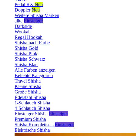
Pedal RX
Neu
Doppler
Neu
Weitere Shisha Marken
alite
Einsteiger
Darkside
Wookah
Regal Hookah
Shisha nach Farbe
Shisha Gold
Shisha Pink
Shisha Schwarz
Shisha Blau
Alle Farben anzeigen
Beliebte Kategorien
Travel Shisha
Kleine Shisha
Große Shisha
Edelstahl Shisha
1-Schlauch Shisha
4-Schlauch Shisha
Einsteiger Shisha
Einsteiger
Premium Shisha
Shisha Komplettsets
Einsteiger
Elektrische Shisha