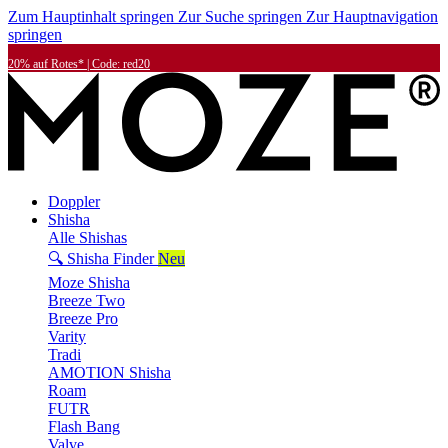
Zum Hauptinhalt springen
Zur Suche springen
Zur Hauptnavigation
springen
20% auf Rotes* | Code: red20
Doppler
Shisha
Alle Shishas
🔍 Shisha Finder
Neu
Moze Shisha
Breeze Two
Breeze Pro
Varity
Tradi
AMOTION Shisha
Roam
FUTR
Flash Bang
Valve