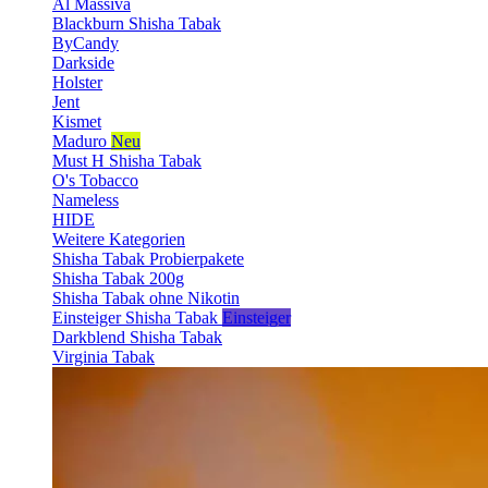
Al Massiva
Blackburn Shisha Tabak
ByCandy
Darkside
Holster
Jent
Kismet
Maduro
Neu
Must H Shisha Tabak
O's Tobacco
Nameless
HIDE
Weitere Kategorien
Shisha Tabak Probierpakete
Shisha Tabak 200g
Shisha Tabak ohne Nikotin
Einsteiger Shisha Tabak
Einsteiger
Darkblend Shisha Tabak
Virginia Tabak