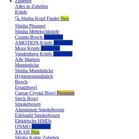
Zubehör
Alles in Zubehör
Köpfe
🔍 Shisha Kopf Finder
Neu
Shisha Phunnel
Shisha Mehrlochköpfe
Cosmo Bowls
Bestseller
AMOTION Köpfe
Bestseller
Moze Köpfe
Bestseller
Vandenberg Köpfe
Bestseller
Alle Marken
Mundstücke
Shisha Mundstücke
Hygienemundstück
Bowls
Ersatzbowl
Caesar Crystal Bowl
Premium
Steck Bowl
Smokeboxen
Aluminium Smokeboxen
Edelstahl Smokeboxen
Elektrische HMDs
ONMO
Bestseller
XKAH
Neu
Shisha Kohle Zubehör