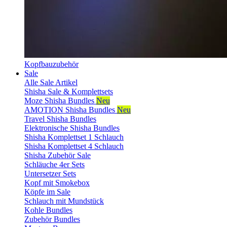
Kopfbauzubehör
Sale
Alle Sale Artikel
Shisha Sale & Komplettsets
Moze Shisha Bundles
Neu
AMOTION Shisha Bundles
Neu
Travel Shisha Bundles
Elektronische Shisha Bundles
Shisha Komplettset 1 Schlauch
Shisha Komplettset 4 Schlauch
Shisha Zubehör Sale
Schläuche 4er Sets
Untersetzer Sets
Kopf mit Smokebox
Köpfe im Sale
Schlauch mit Mundstück
Kohle Bundles
Zubehör Bundles