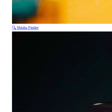
🔍 Shisha Finder