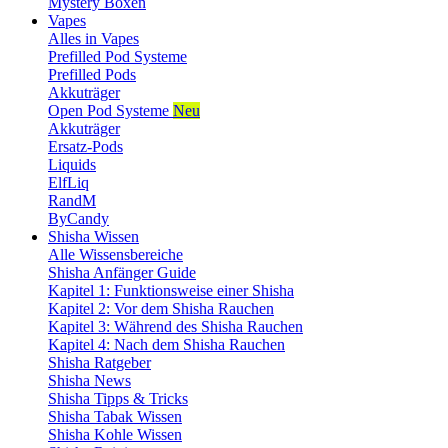
Mystery Boxen
Vapes
Alles in Vapes
Prefilled Pod Systeme
Prefilled Pods
Akkuträger
Open Pod Systeme
Neu
Akkuträger
Ersatz-Pods
Liquids
ElfLiq
RandM
ByCandy
Shisha Wissen
Alle Wissensbereiche
Shisha Anfänger Guide
Kapitel 1: Funktionsweise einer Shisha
Kapitel 2: Vor dem Shisha Rauchen
Kapitel 3: Während des Shisha Rauchen
Kapitel 4: Nach dem Shisha Rauchen
Shisha Ratgeber
Shisha News
Shisha Tipps & Tricks
Shisha Tabak Wissen
Shisha Kohle Wissen