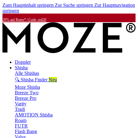
Zum Hauptinhalt springen
Zur Suche springen
Zur Hauptnavigation
springen
20% auf Rotes* | Code: red20
Doppler
Shisha
Alle Shishas
🔍 Shisha Finder
Neu
Moze Shisha
Breeze Two
Breeze Pro
Varity
Tradi
AMOTION Shisha
Roam
FUTR
Flash Bang
Valve