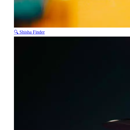
🔍 Shisha Finder