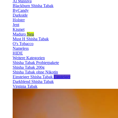
Al Massiva
Blackburn Shisha Tabak
ByCandy
Darkside
Holster
Jent
Kismet
Maduro
Neu
Must H Shisha Tabak
O's Tobacco
Nameless
HIDE
Weitere Kategorien
Shisha Tabak Probierpakete
Shisha Tabak 200g
Shisha Tabak ohne Nikotin
Einsteiger Shisha Tabak
Einsteiger
Darkblend Shisha Tabak
Virginia Tabak