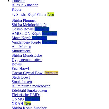
Zubehör
Alles in Zubehör
Köpfe
🔍 Shisha Kopf Finder
Neu
Shisha Phunnel
Shisha Mehrlochköpfe
Cosmo Bowls
Bestseller
AMOTION Köpfe
Bestseller
Moze Köpfe
Bestseller
Vandenberg Köpfe
Bestseller
Alle Marken
Mundstücke
Shisha Mundstücke
Hygienemundstück
Bowls
Ersatzbowl
Caesar Crystal Bowl
Premium
Steck Bowl
Smokeboxen
Aluminium Smokeboxen
Edelstahl Smokeboxen
Elektrische HMDs
ONMO
Bestseller
XKAH
Neu
Shisha Kohle Zubehör