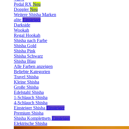
Pedal RX
Neu
Doppler
Neu
Weitere Shisha Marken
alite
Einsteiger
Darkside
Wookah
Regal Hookah
Shisha nach Farbe
Shisha Gold
Shisha Pink
Shisha Schwarz
Shisha Blau
Alle Farben anzeigen
Beliebte Kategorien
Travel Shisha
Kleine Shisha
Große Shisha
Edelstahl Shisha
1-Schlauch Shisha
4-Schlauch Shisha
Einsteiger Shisha
Einsteiger
Premium Shisha
Shisha Komplettsets
Einsteiger
Elektrische Shisha