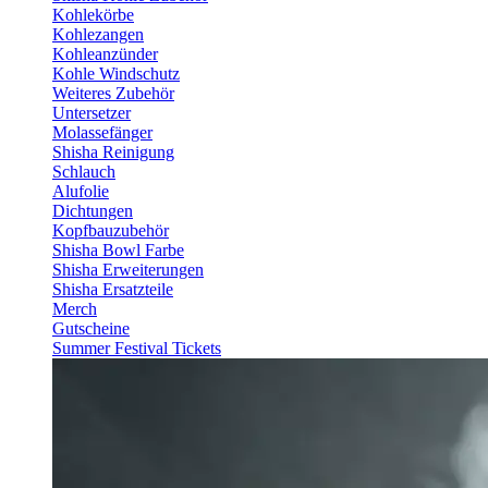
Kohlekörbe
Kohlezangen
Kohleanzünder
Kohle Windschutz
Weiteres Zubehör
Untersetzer
Molassefänger
Shisha Reinigung
Schlauch
Alufolie
Dichtungen
Kopfbauzubehör
Shisha Bowl Farbe
Shisha Erweiterungen
Shisha Ersatzteile
Merch
Gutscheine
Summer Festival Tickets