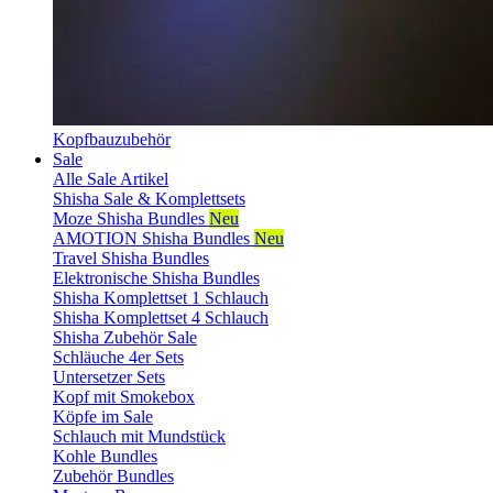
Kopfbauzubehör
Sale
Alle Sale Artikel
Shisha Sale & Komplettsets
Moze Shisha Bundles
Neu
AMOTION Shisha Bundles
Neu
Travel Shisha Bundles
Elektronische Shisha Bundles
Shisha Komplettset 1 Schlauch
Shisha Komplettset 4 Schlauch
Shisha Zubehör Sale
Schläuche 4er Sets
Untersetzer Sets
Kopf mit Smokebox
Köpfe im Sale
Schlauch mit Mundstück
Kohle Bundles
Zubehör Bundles