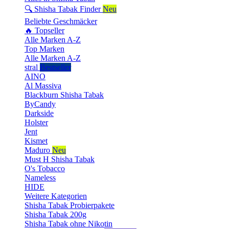
🔍 Shisha Tabak Finder
Neu
Beliebte Geschmäcker
🔥 Topseller
Alle Marken A-Z
Top Marken
Alle Marken A-Z
stral
Bestseller
AINO
Al Massiva
Blackburn Shisha Tabak
ByCandy
Darkside
Holster
Jent
Kismet
Maduro
Neu
Must H Shisha Tabak
O's Tobacco
Nameless
HIDE
Weitere Kategorien
Shisha Tabak Probierpakete
Shisha Tabak 200g
Shisha Tabak ohne Nikotin