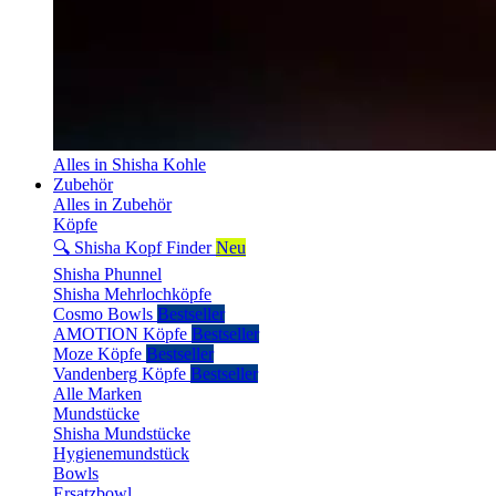
Alles in Shisha Kohle
Zubehör
Alles in Zubehör
Köpfe
🔍 Shisha Kopf Finder
Neu
Shisha Phunnel
Shisha Mehrlochköpfe
Cosmo Bowls
Bestseller
AMOTION Köpfe
Bestseller
Moze Köpfe
Bestseller
Vandenberg Köpfe
Bestseller
Alle Marken
Mundstücke
Shisha Mundstücke
Hygienemundstück
Bowls
Ersatzbowl