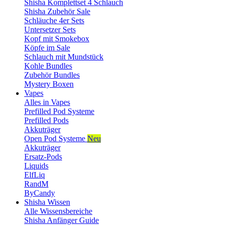
Shisha Komplettset 4 Schlauch
Shisha Zubehör Sale
Schläuche 4er Sets
Untersetzer Sets
Kopf mit Smokebox
Köpfe im Sale
Schlauch mit Mundstück
Kohle Bundles
Zubehör Bundles
Mystery Boxen
Vapes
Alles in Vapes
Prefilled Pod Systeme
Prefilled Pods
Akkuträger
Open Pod Systeme
Neu
Akkuträger
Ersatz-Pods
Liquids
ElfLiq
RandM
ByCandy
Shisha Wissen
Alle Wissensbereiche
Shisha Anfänger Guide