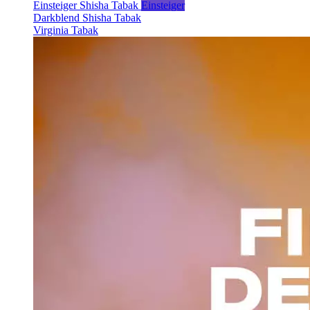
Einsteiger Shisha Tabak
Einsteiger
Darkblend Shisha Tabak
Virginia Tabak