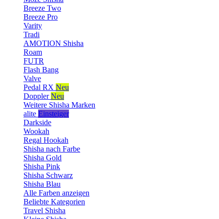
Breeze Two
Breeze Pro
Varity
Tradi
AMOTION Shisha
Roam
FUTR
Flash Bang
Valve
Pedal RX
Neu
Doppler
Neu
Weitere Shisha Marken
alite
Einsteiger
Darkside
Wookah
Regal Hookah
Shisha nach Farbe
Shisha Gold
Shisha Pink
Shisha Schwarz
Shisha Blau
Alle Farben anzeigen
Beliebte Kategorien
Travel Shisha