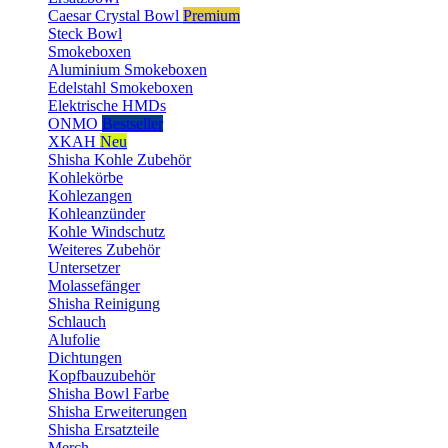
Caesar Crystal Bowl
Premium
Steck Bowl
Smokeboxen
Aluminium Smokeboxen
Edelstahl Smokeboxen
Elektrische HMDs
ONMO
Bestseller
XKAH
Neu
Shisha Kohle Zubehör
Kohlekörbe
Kohlezangen
Kohleanzünder
Kohle Windschutz
Weiteres Zubehör
Untersetzer
Molassefänger
Shisha Reinigung
Schlauch
Alufolie
Dichtungen
Kopfbauzubehör
Shisha Bowl Farbe
Shisha Erweiterungen
Shisha Ersatzteile
Merch