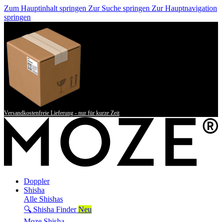
Zum Hauptinhalt springen
Zur Suche springen
Zur Hauptnavigation
springen
Versandkostenfreie Lieferung - nur für kurze Zeit
Doppler
Shisha
Alle Shishas
🔍 Shisha Finder
Neu
Moze Shisha