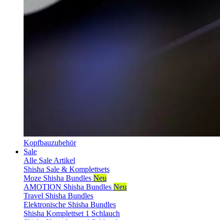
Kopfbauzubehör
Sale
Alle Sale Artikel
Shisha Sale & Komplettsets
Moze Shisha Bundles
Neu
AMOTION Shisha Bundles
Neu
Travel Shisha Bundles
Elektronische Shisha Bundles
Shisha Komplettset 1 Schlauch