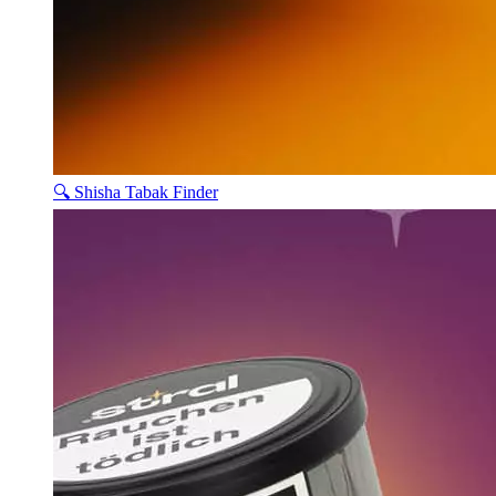
🔍 Shisha Tabak Finder