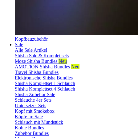
Kopfbauzubehör
Sale
Alle Sale Artikel
Shisha Sale & Komplettsets
Moze Shisha Bundles
Neu
AMOTION Shisha Bundles
Neu
Travel Shisha Bundles
Elektronische Shisha Bundles
Shisha Komplettset 1 Schlauch
Shisha Komplettset 4 Schlauch
Shisha Zubehör Sale
Schläuche 4er Sets
Untersetzer Sets
Kopf mit Smokebox
Köpfe im Sale
Schlauch mit Mundstück
Kohle Bundles
Zubehör Bundles