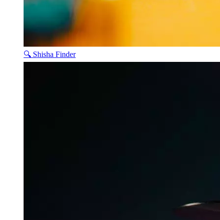
🔍 Shisha Finder