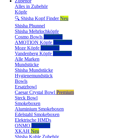
Zubehör
Alles in Zubehör
Köpfe
🔍 Shisha Kopf Finder
Neu
Shisha Phunnel
Shisha Mehrlochköpfe
Cosmo Bowls
Bestseller
AMOTION Köpfe
Bestseller
Moze Köpfe
Bestseller
Vandenberg Köpfe
Bestseller
Alle Marken
Mundstücke
Shisha Mundstücke
Hygienemundstück
Bowls
Ersatzbowl
Caesar Crystal Bowl
Premium
Steck Bowl
Smokeboxen
Aluminium Smokeboxen
Edelstahl Smokeboxen
Elektrische HMDs
ONMO
Bestseller
XKAH
Neu
Shisha Kohle Zubehör