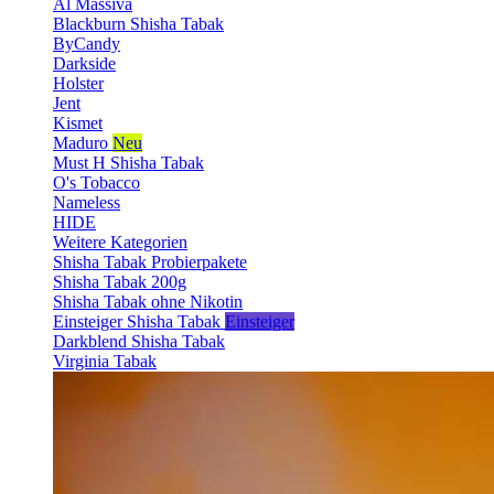
Al Massiva
Blackburn Shisha Tabak
ByCandy
Darkside
Holster
Jent
Kismet
Maduro
Neu
Must H Shisha Tabak
O's Tobacco
Nameless
HIDE
Weitere Kategorien
Shisha Tabak Probierpakete
Shisha Tabak 200g
Shisha Tabak ohne Nikotin
Einsteiger Shisha Tabak
Einsteiger
Darkblend Shisha Tabak
Virginia Tabak