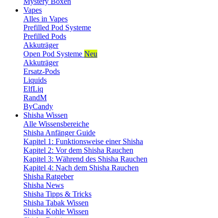
Mystery Boxen
Vapes
Alles in Vapes
Prefilled Pod Systeme
Prefilled Pods
Akkuträger
Open Pod Systeme
Neu
Akkuträger
Ersatz-Pods
Liquids
ElfLiq
RandM
ByCandy
Shisha Wissen
Alle Wissensbereiche
Shisha Anfänger Guide
Kapitel 1: Funktionsweise einer Shisha
Kapitel 2: Vor dem Shisha Rauchen
Kapitel 3: Während des Shisha Rauchen
Kapitel 4: Nach dem Shisha Rauchen
Shisha Ratgeber
Shisha News
Shisha Tipps & Tricks
Shisha Tabak Wissen
Shisha Kohle Wissen