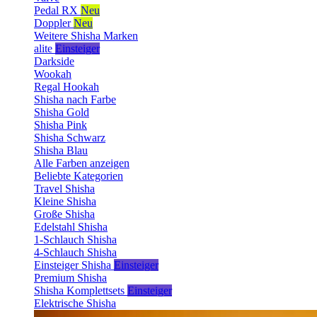
Pedal RX
Neu
Doppler
Neu
Weitere Shisha Marken
alite
Einsteiger
Darkside
Wookah
Regal Hookah
Shisha nach Farbe
Shisha Gold
Shisha Pink
Shisha Schwarz
Shisha Blau
Alle Farben anzeigen
Beliebte Kategorien
Travel Shisha
Kleine Shisha
Große Shisha
Edelstahl Shisha
1-Schlauch Shisha
4-Schlauch Shisha
Einsteiger Shisha
Einsteiger
Premium Shisha
Shisha Komplettsets
Einsteiger
Elektrische Shisha