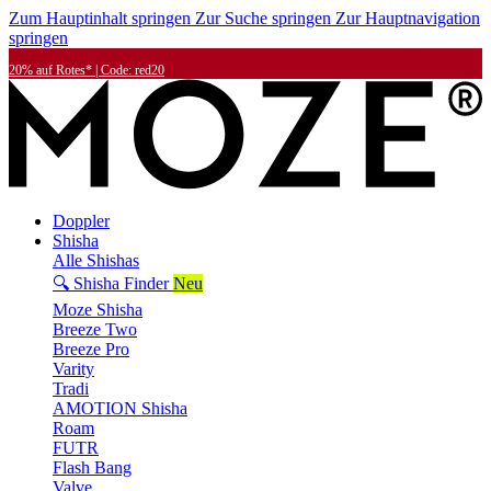
Zum Hauptinhalt springen
Zur Suche springen
Zur Hauptnavigation
springen
20% auf Rotes* | Code: red20
Doppler
Shisha
Alle Shishas
🔍 Shisha Finder
Neu
Moze Shisha
Breeze Two
Breeze Pro
Varity
Tradi
AMOTION Shisha
Roam
FUTR
Flash Bang
Valve