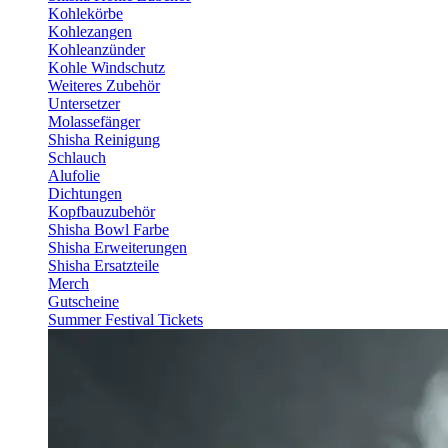
Kohlekörbe
Kohlezangen
Kohleanzünder
Kohle Windschutz
Weiteres Zubehör
Untersetzer
Molassefänger
Shisha Reinigung
Schlauch
Alufolie
Dichtungen
Kopfbauzubehör
Shisha Bowl Farbe
Shisha Erweiterungen
Shisha Ersatzteile
Merch
Gutscheine
Summer Festival Tickets